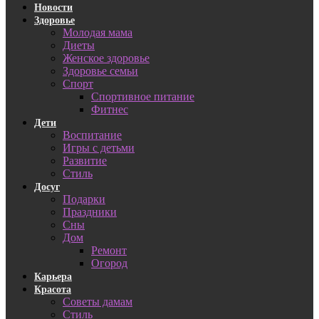
Новости
Здоровье
Молодая мама
Диеты
Женское здоровье
Здоровье семьи
Спорт
Спортивное питание
Фитнес
Дети
Воспитание
Игры с детьми
Развитие
Стиль
Досуг
Подарки
Праздники
Сны
Дом
Ремонт
Огород
Карьера
Красота
Советы дамам
Стиль