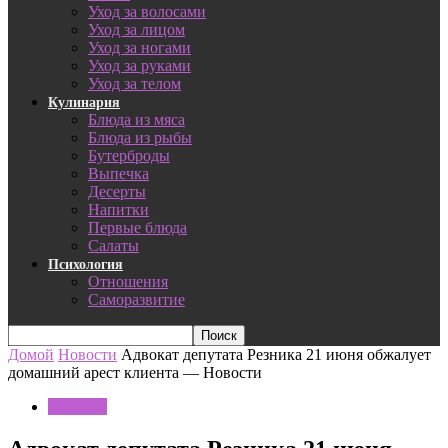
Уход за волосами
Уход за лицом
Уход за ногами
Уход за руками
Уход за телом
Кулинария
Блюда из мяса
Блюда из рыбы
Бутерброды
Выпечка
Десерты
Напитки
Первые блюда
Салаты
Психология
Отношения
Саморазвитие
Домой
Новости
Адвокат депутата Резника 21 июня обжалует
домашний арест клиента — Новости
Новости