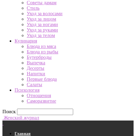
Советы дамам
Стиль
Уход за волосами
Уход за лицом
Уход за ногами
Уход за руками
Уход за телом
Кулинария
Блюда из мяса
Блюда из рыбы
Бутерброды
Выпечка
Десерты
Напитки
Первые блюда
Салаты
Психология
Отношения
Саморазвитие
Поиск
Женский журнал
Главная