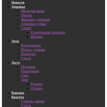
Новости
Здоровье
Молодая мама
Диеты
Женское здоровье
Здоровье семьи
Спорт
Спортивное питание
Фитнес
Дети
Воспитание
Игры с детьми
Развитие
Стиль
Досуг
Подарки
Праздники
Сны
Дом
Ремонт
Огород
Карьера
Красота
Советы дамам
Стиль