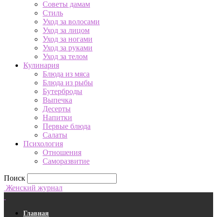
Советы дамам
Стиль
Уход за волосами
Уход за лицом
Уход за ногами
Уход за руками
Уход за телом
Кулинария
Блюда из мяса
Блюда из рыбы
Бутерброды
Выпечка
Десерты
Напитки
Первые блюда
Салаты
Психология
Отношения
Саморазвитие
Поиск
Женский журнал
Главная