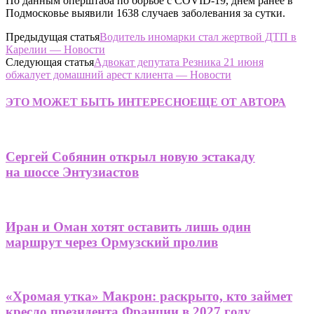
По данным оперштаба по борьбе с COVID-19, днём ранее в
Подмосковье выявили 1638 случаев заболевания за сутки.
Предыдущая статья
Водитель иномарки стал жертвой ДТП в
Карелии — Новости
Следующая статья
Адвокат депутата Резника 21 июня
обжалует домашний арест клиента — Новости
ЭТО МОЖЕТ БЫТЬ ИНТЕРЕСНО
ЕЩЕ ОТ АВТОРА
Сергей Собянин открыл новую эстакаду
на шоссе Энтузиастов
Иран и Оман хотят оставить лишь один
маршрут через Ормузский пролив
«Хромая утка» Макрон: раскрыто, кто займет
кресло президента Франции в 2027 году