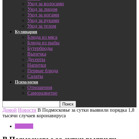
Уход за волосами
Уход за лицом
Уход за ногами
Уход за руками
Уход за телом
Кулинария
Блюда из мяса
Блюда из рыбы
Бутерброды
Выпечка
Десерты
Напитки
Первые блюда
Салаты
Психология
Отношения
Саморазвитие
Домой
Новости
В Подмосковье за сутки выявили порядка 1,8
тысячи случаев коронавируса
Новости