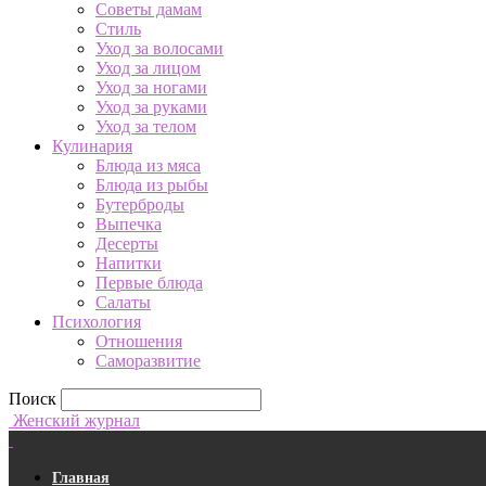
Советы дамам
Стиль
Уход за волосами
Уход за лицом
Уход за ногами
Уход за руками
Уход за телом
Кулинария
Блюда из мяса
Блюда из рыбы
Бутерброды
Выпечка
Десерты
Напитки
Первые блюда
Салаты
Психология
Отношения
Саморазвитие
Поиск
Женский журнал
Главная