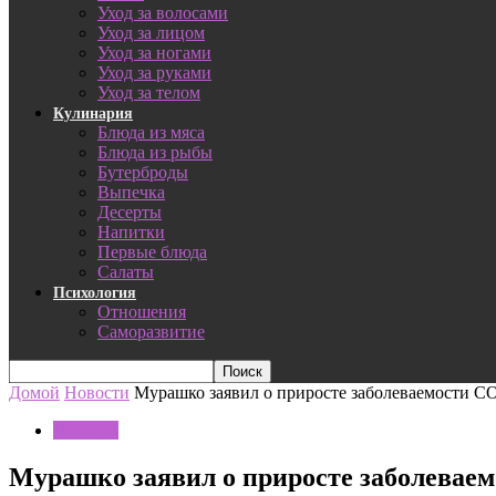
Уход за волосами
Уход за лицом
Уход за ногами
Уход за руками
Уход за телом
Кулинария
Блюда из мяса
Блюда из рыбы
Бутерброды
Выпечка
Десерты
Напитки
Первые блюда
Салаты
Психология
Отношения
Саморазвитие
Домой
Новости
Мурашко заявил о приросте заболеваемости CO
Новости
Мурашко заявил о приросте заболеваем