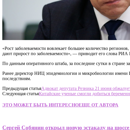
«Рост заболеваемости вовлекает большее количество регионов,
дают прирост по заболеваемости», — приводит его слова РИА 
По данным оперативного штаба, за последние сутки в стране з
Ранее директор НИЦ эпидемиологии и микробиологии имени Г
последствиям.
Предыдущая статья
Адвокат депутата Резника 21 июня обжалу
Следующая статья
Китайские ученые смогли добиться беремен
ЭТО МОЖЕТ БЫТЬ ИНТЕРЕСНО
ЕЩЕ ОТ АВТОРА
Сергей Собянин открыл новую эстакаду на шоссе