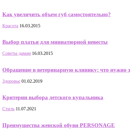
Как увеличить объем губ самостоятельно?
Красота
16.03.2015
Выбор платья для миниатюрной невесты
Советы дамам
16.03.2015
Обращение в ветеринарную клинику: что нужно 
Здоровье
01.02.2019
Критерии выбора детского купальника
Стиль
11.07.2021
Преимущества женской обуви PERSONAGE