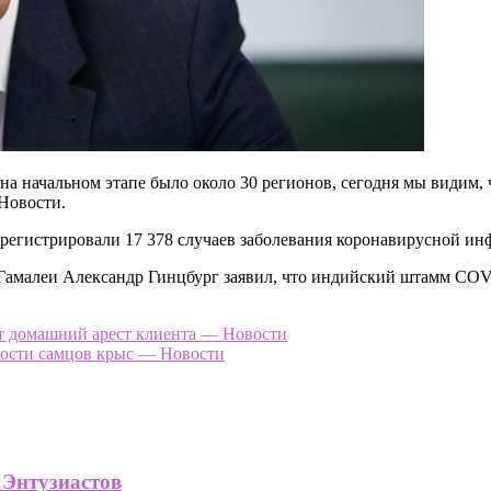
 на начальном этапе было около 30 регионов, сегодня мы видим,
Новости.
арегистрировали 17 378 случаев заболевания коронавирусной ин
амалеи Александр Гинцбург заявил, что индийский штамм COVI
ет домашний арест клиента — Новости
ности самцов крыс — Новости
 Энтузиастов