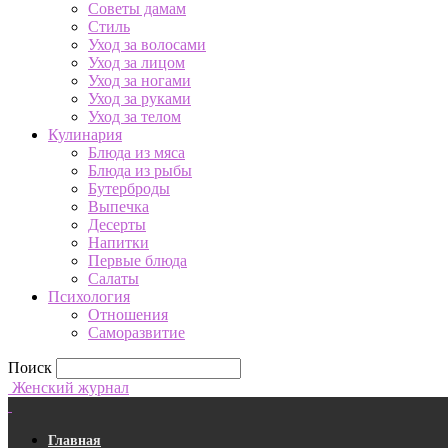
Советы дамам
Стиль
Уход за волосами
Уход за лицом
Уход за ногами
Уход за руками
Уход за телом
Кулинария
Блюда из мяса
Блюда из рыбы
Бутерброды
Выпечка
Десерты
Напитки
Первые блюда
Салаты
Психология
Отношения
Саморазвитие
Поиск
Женский журнал
Главная