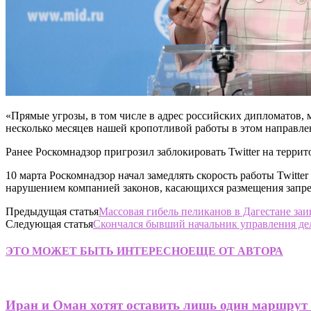
«Прямые угрозы, в том числе в адрес российских дипломатов, 
несколько месяцев нашей кропотливой работы в этом направле
Ранее Роскомнадзор пригрозил заблокировать Twitter на терри
10 марта Роскомнадзор начал замедлять скорость работы Twitte
нарушением компанией законов, касающихся размещения запре
Предыдущая статья
Массовая гибель пеликанов в Дагестане за
Следующая статья
Скончался бывший начальник управления де
ЭТО МОЖЕТ БЫТЬ ИНТЕРЕСНО
ЕЩЕ ОТ АВТОРА
Иран и Оман хотят оставить лишь один маршрут