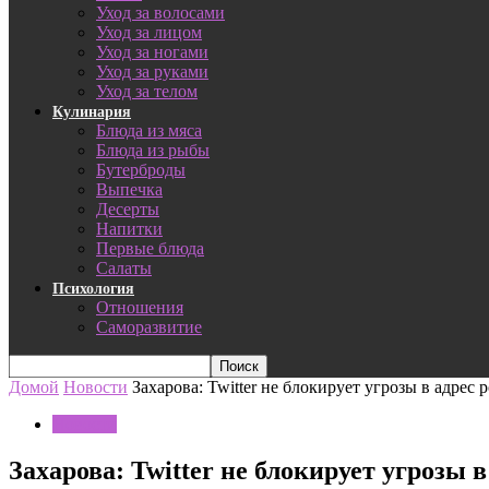
Уход за волосами
Уход за лицом
Уход за ногами
Уход за руками
Уход за телом
Кулинария
Блюда из мяса
Блюда из рыбы
Бутерброды
Выпечка
Десерты
Напитки
Первые блюда
Салаты
Психология
Отношения
Саморазвитие
Домой
Новости
Захарова: Twitter не блокирует угрозы в адрес
Новости
Захарова: Twitter не блокирует угрозы 