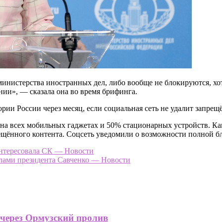
министерства иностранных дел, либо вообще не блокируются, хо
нии», — сказала она во время брифинга.
тории России через месяц, если социальная сеть не удалит запр
r на всех мобильных гаджетах и 50% стационарных устройств. Ка
щённого контента. Соцсеть уведомили о возможности полной бл
интересовала СК — Новости
лами президента Савченко — Новости
 через Ормузский пролив