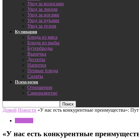
Уход за волосами
Уход за лицом
Уход за ногами
Уход за руками
Уход за телом
Кулинария
Блюда из мяса
Блюда из рыбы
Бутерброды
Выпечка
Десерты
Напитки
Первые блюда
Салаты
Психология
Отношения
Саморазвитие
Домой
Новости
«У нас есть конкурентные преимущества»: Пут
Новости
«У нас есть конкурентные преимуществ