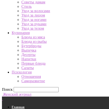
Советы дамам
Стиль
Уход за волосами
Уход за лицом
Уход за ногами
Уход за руками
Уход за телом
Кулинария
Блюда из мяса
Блюда из рыбы
Бутерброды
Выпечка
Десерты
Напитки
Первые блюда
Салаты
Психология
Отношения
Саморазвитие
Поиск
Женский журнал
Главная