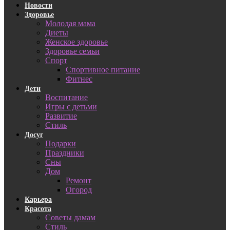
Новости
Здоровье
Молодая мама
Диеты
Женское здоровье
Здоровье семьи
Спорт
Спортивное питание
Фитнес
Дети
Воспитание
Игры с детьми
Развитие
Стиль
Досуг
Подарки
Праздники
Сны
Дом
Ремонт
Огород
Карьера
Красота
Советы дамам
Стиль