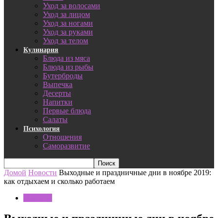
Уход за волосами
Уход за лицом
Уход за ногами
Уход за руками
Уход за телом
Кулинария
Блюда из мяса
Блюда из рыбы
Бутерброды
Выпечка
Десерты
Напитки
Первые блюда
Салаты
Психология
Отношения
Саморазвитие
Домой
Новости
Выходные и праздничные дни в ноябре 2019:
как отдыхаем и сколько работаем
Новости