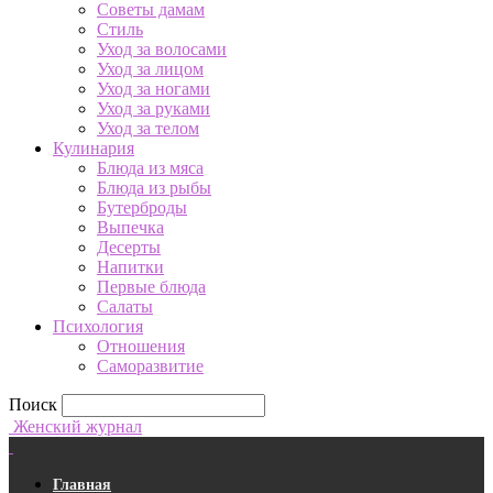
Советы дамам
Стиль
Уход за волосами
Уход за лицом
Уход за ногами
Уход за руками
Уход за телом
Кулинария
Блюда из мяса
Блюда из рыбы
Бутерброды
Выпечка
Десерты
Напитки
Первые блюда
Салаты
Психология
Отношения
Саморазвитие
Поиск
Женский журнал
Главная