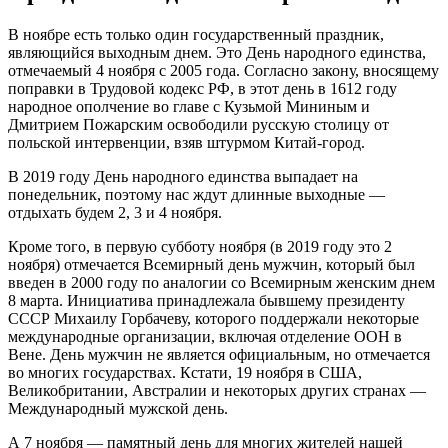
В ноябре есть только один государственный праздник,
являющийся выходным днем. Это День народного единства,
отмечаемый 4 ноября с 2005 года. Согласно закону, вносящему
поправки в Трудовой кодекс РФ, в этот день в 1612 году
народное ополчение во главе с Кузьмой Мининым и
Дмитрием Пожарским освободили русскую столицу от
польской интервенции, взяв штурмом Китай-город.
В 2019 году День народного единства выпадает на
понедельник, поэтому нас ждут длинные выходные —
отдыхать будем 2, 3 и 4 ноября.
Кроме того, в первую субботу ноября (в 2019 году это 2
ноября) отмечается Всемирный день мужчин, который был
введен в 2000 году по аналогии со Всемирным женским днем
8 марта. Инициатива принадлежала бывшему президенту
СССР Михаилу Горбачеву, которого поддержали некоторые
международные организации, включая отделение ООН в
Вене. День мужчин не является официальным, но отмечается
во многих государствах. Кстати, 19 ноября в США,
Великобритании, Австралии и некоторых других странах —
Международный мужской день.
А 7 ноября — памятный день для многих жителей нашей