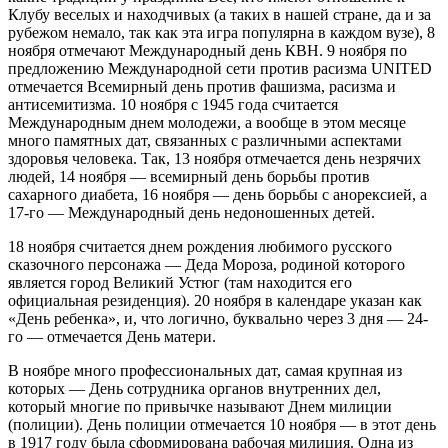
Клубу веселых и находчивых (а таких в нашей стране, да и за
рубежом немало, так как эта игра популярна в каждом вузе), 8
ноября отмечают Международный день КВН. 9 ноября по
предложению Международной сети против расизма UNITED
отмечается Всемирный день против фашизма, расизма и
антисемитизма. 10 ноября с 1945 года считается
Международным днем молодежи, а вообще в этом месяце
много памятных дат, связанных с различными аспектами
здоровья человека. Так, 13 ноября отмечается день незрячих
людей, 14 ноября — всемирный день борьбы против
сахарного диабета, 16 ноября — день борьбы с анорексией, а
17-го — Международный день недоношенных детей.
18 ноября считается днем рождения любимого русского
сказочного персонажа — Деда Мороза, родиной которого
является город Великий Устюг (там находится его
официальная резиденция). 20 ноября в календаре указан как
«День ребенка», и, что логично, буквально через 3 дня — 24-
го — отмечается День матери.
В ноябре много профессиональных дат, самая крупная из
которых — День сотрудника органов внутренних дел,
который многие по привычке называют Днем милиции
(полиции). День полиции отмечается 10 ноября — в этот день
в 1917 году была сформирована рабочая милиция. Одна из