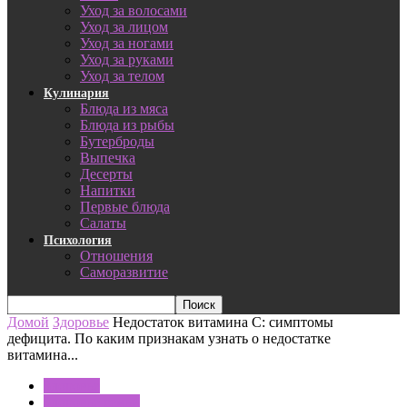
Уход за волосами
Уход за лицом
Уход за ногами
Уход за руками
Уход за телом
Кулинария
Блюда из мяса
Блюда из рыбы
Бутерброды
Выпечка
Десерты
Напитки
Первые блюда
Салаты
Психология
Отношения
Саморазвитие
Домой
Здоровье
Недостаток витамина С: симптомы
дефицита. По каким признакам узнать о недостатке
витамина...
Здоровье
Здоровье семьи