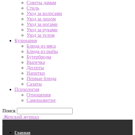
Советы дамам
Стиль
Уход за волосами
Уход за лицом
Уход за ногами
Уход за руками
Уход за телом
Кулинария
Блюда из мяса
Блюда из рыбы
Бутерброды
Выпечка
Десерты
Напитки
Первые блюда
Салаты
Психология
Отношения
Саморазвитие
Поиск
Женский журнал
Главная