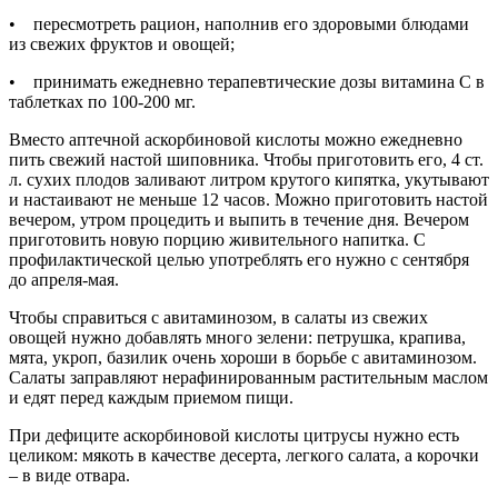
• пересмотреть рацион, наполнив его здоровыми блюдами
из свежих фруктов и овощей;
• принимать ежедневно терапевтические дозы витамина С в
таблетках по 100-200 мг.
Вместо аптечной аскорбиновой кислоты можно ежедневно
пить свежий настой шиповника. Чтобы приготовить его, 4 ст.
л. сухих плодов заливают литром крутого кипятка, укутывают
и настаивают не меньше 12 часов. Можно приготовить настой
вечером, утром процедить и выпить в течение дня. Вечером
приготовить новую порцию живительного напитка. С
профилактической целью употреблять его нужно с сентября
до апреля-мая.
Чтобы справиться с авитаминозом, в салаты из свежих
овощей нужно добавлять много зелени: петрушка, крапива,
мята, укроп, базилик очень хороши в борьбе с авитаминозом.
Салаты заправляют нерафинированным растительным маслом
и едят перед каждым приемом пищи.
При дефиците аскорбиновой кислоты цитрусы нужно есть
целиком: мякоть в качестве десерта, легкого салата, а корочки
– в виде отвара.