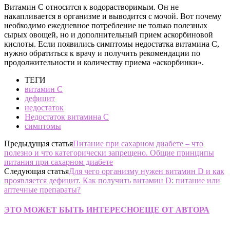
Витамин С относится к водорастворимым. Он не
накапливается в организме и выводится с мочой. Вот почему
необходимо ежедневное потребление не только полезных
сырых овощей, но и дополнительный прием аскорбиновой
кислоты. Если появились симптомы недостатка витамина С,
нужно обратиться к врачу и получить рекомендации по
продолжительности и количеству приема «аскорбинки».
ТЕГИ
витамин С
дефицит
недостаток
Недостаток витамина С
симптомы
Предыдущая статья
Питание при сахарном диабете – что
полезно и что категорически запрещено. Общие принципы
питания при сахарном диабете
Следующая статья
Для чего организму нужен витамин D и как
проявляется дефицит. Как получить витамин D: питание или
аптечные препараты?
ЭТО МОЖЕТ БЫТЬ ИНТЕРЕСНО
ЕЩЕ ОТ АВТОРА