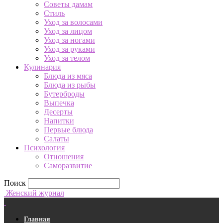
Советы дамам
Стиль
Уход за волосами
Уход за лицом
Уход за ногами
Уход за руками
Уход за телом
Кулинария
Блюда из мяса
Блюда из рыбы
Бутерброды
Выпечка
Десерты
Напитки
Первые блюда
Салаты
Психология
Отношения
Саморазвитие
Поиск
Женский журнал
Главная