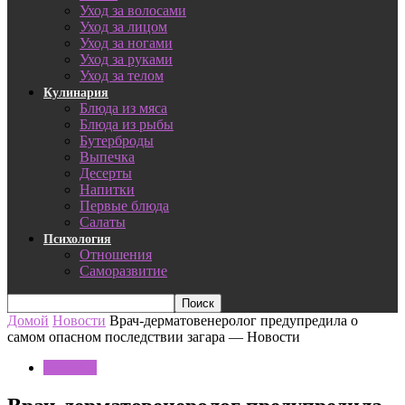
Уход за волосами
Уход за лицом
Уход за ногами
Уход за руками
Уход за телом
Кулинария
Блюда из мяса
Блюда из рыбы
Бутерброды
Выпечка
Десерты
Напитки
Первые блюда
Салаты
Психология
Отношения
Саморазвитие
Домой
Новости
Врач-дерматовенеролог предупредила о
самом опасном последствии загара — Новости
Новости