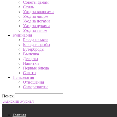
Советы дамам
Стиль
Уход за волосами
Уход за лицом
Уход за ногами
Уход за руками
Уход за телом
Кулинария
Блюда из мяса
Блюда из рыбы
Бутерброды
Выпечка
Десерты
Напитки
Первые блюда
Салаты
Психология
Отношения
Саморазвитие
Поиск
Женский журнал
Главная