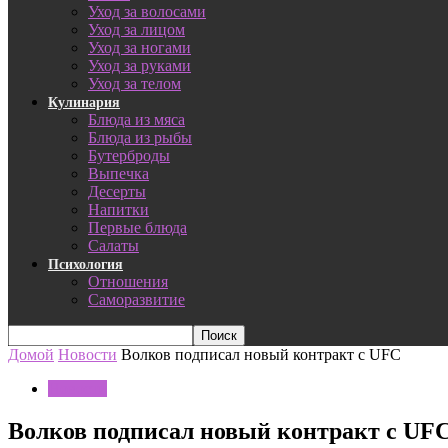
Уход за волосами
Уход за лицом
Уход за ногами
Уход за руками
Уход за телом
Кулинария
Блюда из мяса
Блюда из рыбы
Бутерброды
Выпечка
Десерты
Напитки
Первые блюда
Салаты
Психология
Отношения
Саморазвитие
Домой
Новости
Волков подписал новый контракт с UFC
Новости
Волков подписал новый контракт с UF