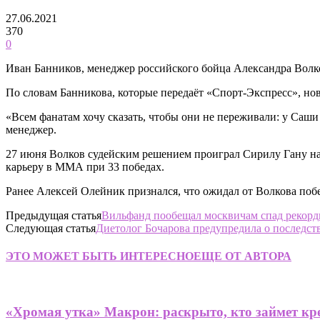
27.06.2021
370
0
Иван Банников, менеджер российского бойца Александра Волко
По словам Банникова, которые передаёт «Спорт-Экспресс», нов
«Всем фанатам хочу сказать, чтобы они не переживали: у Саши
менеджер.
27 июня Волков судейским решением проиграл Сирилу Гану на т
карьеру в ММА при 33 победах.
Ранее Алексей Олейник признался, что ожидал от Волкова поб
Предыдущая статья
Вильфанд пообещал москвичам спад рекор
Следующая статья
Диетолог Бочарова предупредила о последст
ЭТО МОЖЕТ БЫТЬ ИНТЕРЕСНО
ЕЩЕ ОТ АВТОРА
«Хромая утка» Макрон: раскрыто, кто займет кре