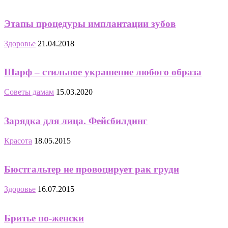
Этапы процедуры имплантации зубов
Здоровье
21.04.2018
Шарф – стильное украшение любого образа
Советы дамам
15.03.2020
Зарядка для лица. Фейсбилдинг
Красота
18.05.2015
Бюстгальтер не провоцирует рак груди
Здоровье
16.07.2015
Бритье по-женски