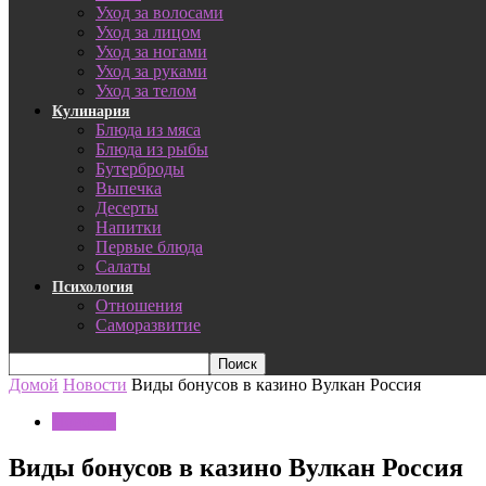
Уход за волосами
Уход за лицом
Уход за ногами
Уход за руками
Уход за телом
Кулинария
Блюда из мяса
Блюда из рыбы
Бутерброды
Выпечка
Десерты
Напитки
Первые блюда
Салаты
Психология
Отношения
Саморазвитие
Домой
Новости
Виды бонусов в казино Вулкан Россия
Новости
Виды бонусов в казино Вулкан Россия