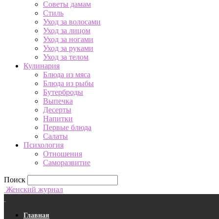
Советы дамам
Стиль
Уход за волосами
Уход за лицом
Уход за ногами
Уход за руками
Уход за телом
Кулинария
Блюда из мяса
Блюда из рыбы
Бутерброды
Выпечка
Десерты
Напитки
Первые блюда
Салаты
Психология
Отношения
Саморазвитие
Поиск
Женский журнал
Главная