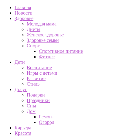
Главная
Новости
Здоровье
Молодая мама
Диеты
Женское здоровье
Здоровье семьи
Спорт
Спортивное питание
Фитнес
Дети
Воспитание
Игры с детьми
Развитие
Стиль
Досуг
Подарки
Праздники
Сны
Дом
Ремонт
Огород
Карьера
Красота