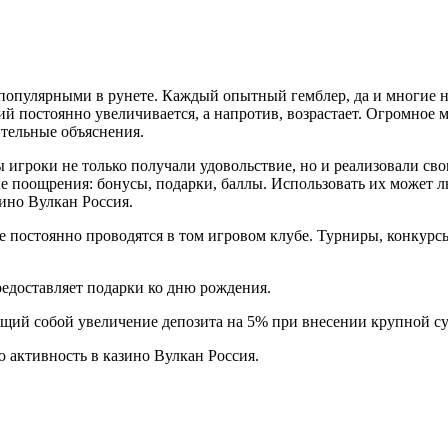
популярными в рунете. Каждый опытный гемблер, да и многие н
ий постоянно увеличивается, а напротив, возрастает.
Огромное м
ительные объяснения.
бы игроки не только получали удовольствие, но и реализовали 
ые поощрения: бонусы, подарки, баллы. Использовать их может
ино Вулкан Россия.
е постоянно проводятся в том игровом клубе. Турниры, конкурс
редоставляет подарки ко дню рождения.
ющий собой увеличение депозита на 5% при внесении крупной су
ю активность в казино Вулкан Россия.