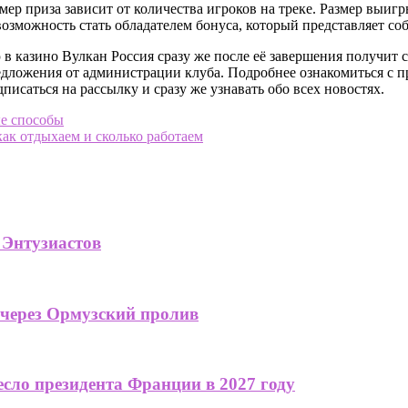
ер приза зависит от количества игроков на треке. Размер выигр
т возможность стать обладателем бонуса, который представляет с
азино Вулкан Россия сразу же после её завершения получит св
редложения от администрации клуба. Подробнее ознакомиться с 
писаться на рассылку и сразу же узнавать обо всех новостях.
ые способы
ак отдыхаем и сколько работаем
 Энтузиастов
 через Ормузский пролив
сло президента Франции в 2027 году