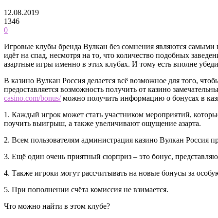
12.08.2019
1346
0
Игровые клубы бренда Вулкан без сомнения являются самыми 
идёт на спад, несмотря на то, что количество подобных заведен
азартные игры именно в этих клубах. И тому есть вполне убед
В казино Вулкан Россия делается всё возможное для того, что
предоставляется возможность получить от казино замечательн
casino.com/bonus/
можно получить информацию о бонусах в каз
1. Каждый игрок может стать участником мероприятий, которы
поучить выигрыш, а также увеличивают ощущение азарта.
2. Всем пользователям администрация казино Вулкан Россия п
3. Ещё один очень приятный сюрприз – это бонус, представля
4. Также игроки могут рассчитывать на новые бонусы за особу
5. При пополнении счёта комиссия не взимается.
Что можно найти в этом клубе?