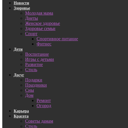
Новости
Здоровье
Молодая мама
Диеты
Женское здоровье
Здоровье семьи
Спорт
Спортивное питание
Фитнес
Дети
Воспитание
Игры с детьми
Развитие
Стиль
Досуг
Подарки
Праздники
Сны
Дом
Ремонт
Огород
Карьера
Красота
Советы дамам
Стиль