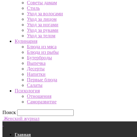
Советы дамам
Стиль
Уход за волосами
Уход за лицом
Уход за ногами
Уход за руками
Уход за телом
Кулинария
Блюда из мяса
Блюда из рыбы
Бутерброды
Выпечка
Десерты
Напитки
Первые блюда
Салаты
Психология
Отношения
Саморазвитие
Поиск
Женский журнал
Главная