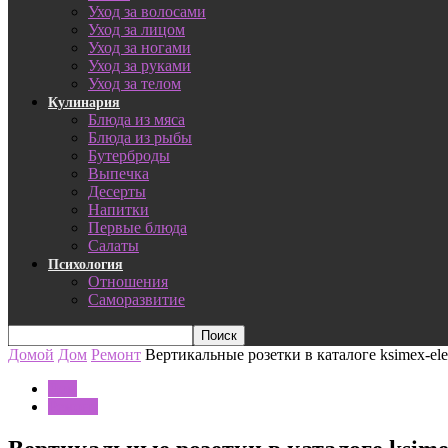
Уход за волосами
Уход за лицом
Уход за ногами
Уход за руками
Уход за телом
Кулинария
Блюда из мяса
Блюда из рыбы
Бутерброды
Выпечка
Десерты
Напитки
Первые блюда
Салаты
Психология
Отношения
Саморазвитие
Домой
Дом
Ремонт
Вертикальные розетки в каталоге ksimex-ele
Дом
Ремонт