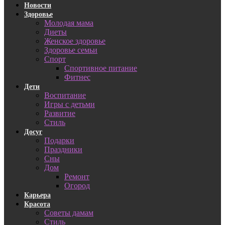
Новости
Здоровье
Молодая мама
Диеты
Женское здоровье
Здоровье семьи
Спорт
Спортивное питание
Фитнес
Дети
Воспитание
Игры с детьми
Развитие
Стиль
Досуг
Подарки
Праздники
Сны
Дом
Ремонт
Огород
Карьера
Красота
Советы дамам
Стиль