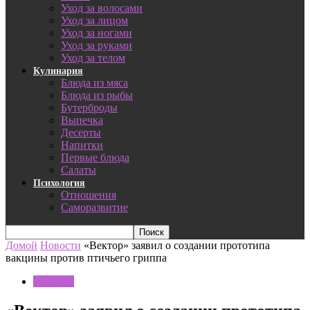
Уход за волосами
Уход за лицом
Уход за ногами
Уход за руками
Уход за телом
Кулинария
Блюда из мяса
Блюда из рыбы
Бутерброды
Выпечка
Десерты
Напитки
Первые блюда
Салаты
Психология
Отношения
Саморазвитие
Домой
Новости
«Вектор» заявил о создании прототипа
вакцины против птичьего гриппа
Новости