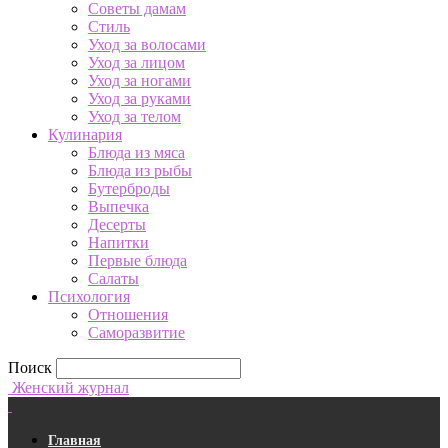
Советы дамам
Стиль
Уход за волосами
Уход за лицом
Уход за ногами
Уход за руками
Уход за телом
Кулинария
Блюда из мяса
Блюда из рыбы
Бутерброды
Выпечка
Десерты
Напитки
Первые блюда
Салаты
Психология
Отношения
Саморазвитие
Поиск
Женский журнал
Главная