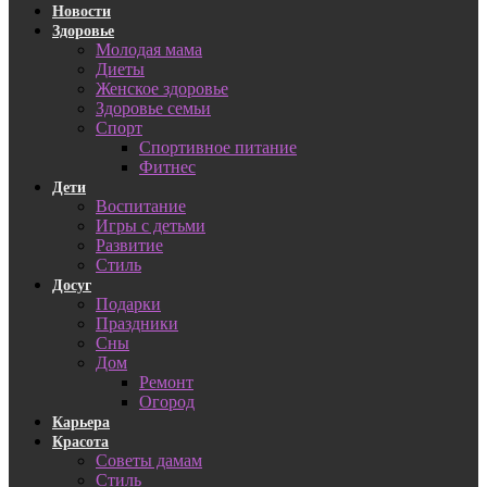
Новости
Здоровье
Молодая мама
Диеты
Женское здоровье
Здоровье семьи
Спорт
Спортивное питание
Фитнес
Дети
Воспитание
Игры с детьми
Развитие
Стиль
Досуг
Подарки
Праздники
Сны
Дом
Ремонт
Огород
Карьера
Красота
Советы дамам
Стиль