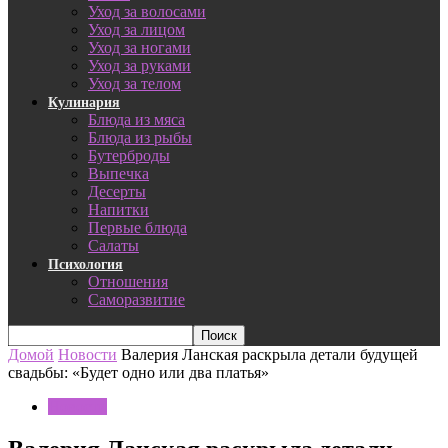
Уход за волосами
Уход за лицом
Уход за ногами
Уход за руками
Уход за телом
Кулинария
Блюда из мяса
Блюда из рыбы
Бутерброды
Выпечка
Десерты
Напитки
Первые блюда
Салаты
Психология
Отношения
Саморазвитие
Домой
Новости
Валерия Ланская раскрыла детали будущей
свадьбы: «Будет одно или два платья»
Новости