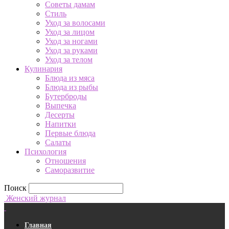
Советы дамам
Стиль
Уход за волосами
Уход за лицом
Уход за ногами
Уход за руками
Уход за телом
Кулинария
Блюда из мяса
Блюда из рыбы
Бутерброды
Выпечка
Десерты
Напитки
Первые блюда
Салаты
Психология
Отношения
Саморазвитие
Поиск
Женский журнал
Главная