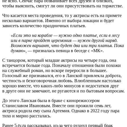
не ясно. Сейчас пара обзванивает всех друзей и близких,
чтобы выяснить, смогут ли они присутствовать на торжестве.
Что касается места проведения, то у актрисы есть на примете
несколько вариантов. Именно от выбора локации и будет
зависеть количество праздничных платьев.
«Если это на корабле — нужно одно платье, если в лесу
или в парке пройдет церемония — нужен другой наряд.
Возможен вариант, что будет два или три платья. Пока
думаю», —
призналась певица в беседе с «МК».
С танцором, который младше актрисы на четыре года, она
встречается больше года. Поначалу отношения были похожи
на служебный роман, но вскоре переросли в большее.
Голосный же признавался, его в Ланской привлекла доброта,
честность и безоговорочная любовь. Влюбленным настолько
хорошо вместе, что каких-либо минусов и недостатков друг
в друге они не замечают, не ругаются и по бытовым вопросам.
До этого Ланская была в браке с кинорежиссером
Станиславом Ивановым. Вместе они прожили семь лет,
актриса родила ему сына Артемия. Однако в 2022 году пара
тихо и мирно рассталась.
Ранее 5-tv.ru рассказывал, из-за чего рухнул первый брак