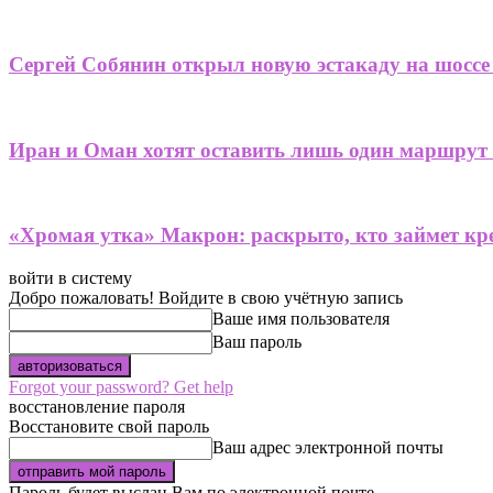
Сергей Собянин открыл новую эстакаду на шоссе
Иран и Оман хотят оставить лишь один маршрут
«Хромая утка» Макрон: раскрыто, кто займет кре
войти в систему
Добро пожаловать! Войдите в свою учётную запись
Ваше имя пользователя
Ваш пароль
Forgot your password? Get help
восстановление пароля
Восстановите свой пароль
Ваш адрес электронной почты
Пароль будет выслан Вам по электронной почте.