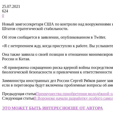
25.07.2021
624
0
Новый замгоссекретаря США по контролю над вооружениями и
Штатов стратегической стабильности.
Об этом сообщается в заявлении, опубликованном в Twitter.
«Я с нетерпением жду, когда приступлю к работе. Вы услышит
Она также заявила о своей позиции в отношении минимизирова
России и Китая.
«Я привержена сокращению риска ядерной войны посредством
биологической безопасности и привлечения к ответственности 
Замминистра иностранных дел России Сергей Рябков ранее зая
если в переговоры будут включены проблемные вопросы об ам
Предыдущая статья
Преимущества приобретения молодёжной 
Следующая статья
В Воронеже начали разработку особого само
ЭТО МОЖЕТ БЫТЬ ИНТЕРЕСНО
ЕЩЕ ОТ АВТОРА