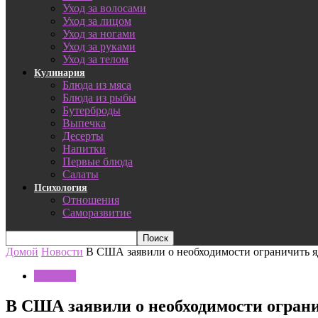
Уход за волосами
Уход за лицом
Уход за ногами
Уход за руками
Уход за телом
Кулинария
Блюда из мяса
Блюда из рыбы
Бутерброды
Выпечка
Десерты
Напитки
Первые блюда
Салаты
Психология
Отношения
Саморазвитие
Домой
Новости
В США заявили о необходимости ограничить 
Новости
В США заявили о необходимости огран