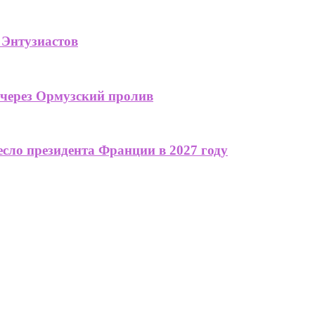
 Энтузиастов
 через Ормузский пролив
сло президента Франции в 2027 году