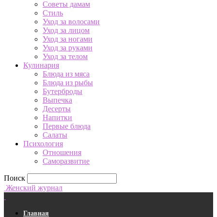
Советы дамам
Стиль
Уход за волосами
Уход за лицом
Уход за ногами
Уход за руками
Уход за телом
Кулинария
Блюда из мяса
Блюда из рыбы
Бутерброды
Выпечка
Десерты
Напитки
Первые блюда
Салаты
Психология
Отношения
Саморазвитие
Поиск
Женский журнал
Главная