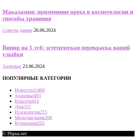
Макадамия: применение ореха в косметологии и
способы хранения
Советы дамам
26.06.2024
Винир на 1 зуб: эстетическая перекраска вашей
улыбки
Здоровье
23.06.2024
ПОПУЛЯРНЫЕ КАТЕГОРИИ
Новости
11469
Здоровье
493
Красота
414
Дом
315
Психология
215
Молодая мама
208
Кулинария
202
© Phpua.net