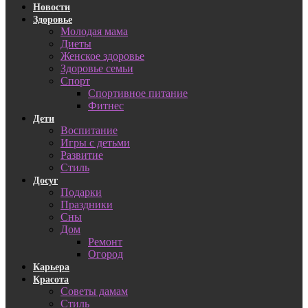
Новости
Здоровье
Молодая мама
Диеты
Женское здоровье
Здоровье семьи
Спорт
Спортивное питание
Фитнес
Дети
Воспитание
Игры с детьми
Развитие
Стиль
Досуг
Подарки
Праздники
Сны
Дом
Ремонт
Огород
Карьера
Красота
Советы дамам
Стиль