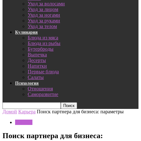
Уход за волосами
Уход за лицом
Уход за ногами
Уход за руками
Уход за телом
Кулинария
Блюда из мяса
Блюда из рыбы
Бутерброды
Выпечка
Десерты
Напитки
Первые блюда
Салаты
Психология
Отношения
Саморазвитие
Домой
Карьера
Поиск партнера для бизнеса: параметры
Карьера
Поиск партнера для бизнеса: