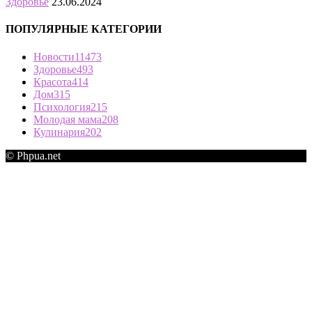
Здоровье
23.06.2024
ПОПУЛЯРНЫЕ КАТЕГОРИИ
Новости
11473
Здоровье
493
Красота
414
Дом
315
Психология
215
Молодая мама
208
Кулинария
202
© Phpua.net