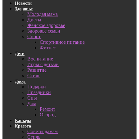
Новости
Здоровье
Молодая мама
Диеты
Женское здоровье
Здоровье семьи
Спорт
Спортивное питание
Фитнес
Дети
Воспитание
Игры с детьми
Развитие
Стиль
Досуг
Подарки
Праздники
Сны
Дом
Ремонт
Огород
Карьера
Красота
Советы дамам
Стиль