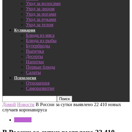
Уход за волосами
Уход за лицом
Уход за ногами
Уход за руками
Уход за телом
Кулинария
Блюда из мяса
Блюда из рыбы
Бутерброды
Выпечка
Десерты
Напитки
Первые блюда
Салаты
Психология
Отношения
Саморазвитие
Домой
Новости
В России за сутки выявлено 22 410 новых
случаев коронавируса
Новости