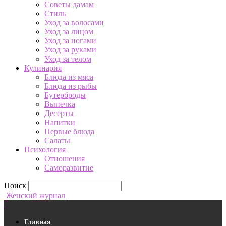
Советы дамам
Стиль
Уход за волосами
Уход за лицом
Уход за ногами
Уход за руками
Уход за телом
Кулинария
Блюда из мяса
Блюда из рыбы
Бутерброды
Выпечка
Десерты
Напитки
Первые блюда
Салаты
Психология
Отношения
Саморазвитие
Поиск
Женский журнал
Главная