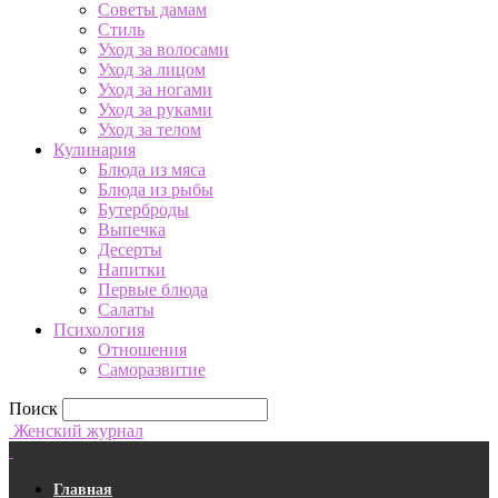
Советы дамам
Стиль
Уход за волосами
Уход за лицом
Уход за ногами
Уход за руками
Уход за телом
Кулинария
Блюда из мяса
Блюда из рыбы
Бутерброды
Выпечка
Десерты
Напитки
Первые блюда
Салаты
Психология
Отношения
Саморазвитие
Поиск
Женский журнал
Главная