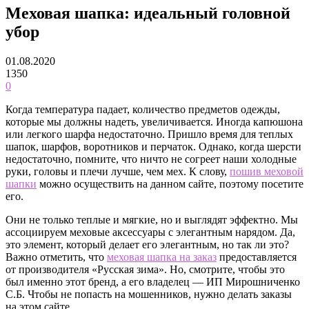
Меховая шапка: идеальный головной
убор
01.08.2020
1350
0
Когда температура падает, количество предметов одежды,
которые мы должны надеть, увеличивается.
Иногда капюшона
или легкого шарфа недостаточно. Пришло время для теплых
шапок, шарфов, воротников и перчаток. Однако, когда шерсти
недостаточно, помните, что ничто не согреет наши холодные
руки, головы и плечи лучше, чем мех. К слову,
пошив меховой
шапки
можно осуществить на данном сайте, поэтому посетите
его.
Они не только теплые и мягкие, но и выглядят эффектно. Мы
ассоциируем меховые аксессуары с элегантным нарядом. Да,
это элемент, который делает его элегантным, но так ли это?
Важно отметить, что
меховая шапка на заказ
предоставляется
от производителя «Русская зима». Но, смотрите, чтобы это
был именно этот бренд, а его владелец — ИП Мирошниченко
С.Б. Чтобы не попасть на мошенников, нужно делать заказы
на этом сайте.