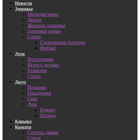
Новости
Здоровье
Молодая мама
Диеты
Женское здоровье
Здоровье семьи
Спорт
Спортивное питание
Фитнес
Дети
Воспитание
Игры с детьми
Развитие
Стиль
Досуг
Подарки
Праздники
Сны
Дом
Ремонт
Огород
Карьера
Красота
Советы дамам
Стиль