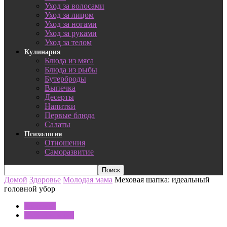
Уход за волосами
Уход за лицом
Уход за ногами
Уход за руками
Уход за телом
Кулинария
Блюда из мяса
Блюда из рыбы
Бутерброды
Выпечка
Десерты
Напитки
Первые блюда
Салаты
Психология
Отношения
Саморазвитие
Домой
Здоровье
Молодая мама
Меховая шапка: идеальный
головной убор
Здоровье
Молодая мама