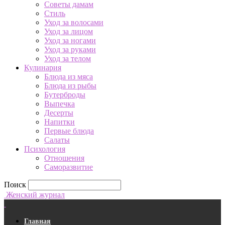
Советы дамам
Стиль
Уход за волосами
Уход за лицом
Уход за ногами
Уход за руками
Уход за телом
Кулинария
Блюда из мяса
Блюда из рыбы
Бутерброды
Выпечка
Десерты
Напитки
Первые блюда
Салаты
Психология
Отношения
Саморазвитие
Поиск
Женский журнал
Главная