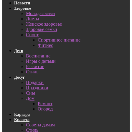
Новости
Здоровье
Молодая мама
Диеты
Женское здоровье
Здоровье семьи
Спорт
Спортивное питание
Фитнес
Дети
Воспитание
Игры с детьми
Развитие
Стиль
Досуг
Подарки
Праздники
Сны
Дом
Ремонт
Огород
Карьера
Красота
Советы дамам
Стиль