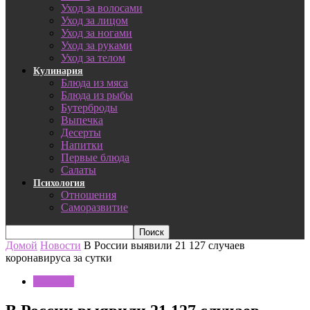
Уход за волосами
Уход за лицом
Уход за ногами
Уход за руками
Уход за телом
Кулинария
Блюда из мяса
Блюда из рыбы
Бутерброды
Выпечка
Десерты
Напитки
Первые блюда
Салаты
Психология
Отношения
Саморазвитие
Домой
Новости
В России выявили 21 127 случаев
коронавируса за сутки
Новости