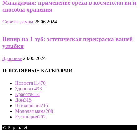
Макадамия: применение ореха в косметологии и
способы хранения
Советы дамам
26.06.2024
Винир на 1 зуб: эстетическая перекраска вашей
улыбки
Здоровье
23.06.2024
ПОПУЛЯРНЫЕ КАТЕГОРИИ
Новости
11470
Здоровье
493
Красота
414
Дом
315
Психология
215
Молодая мама
208
Кулинария
202
© Phpua.net