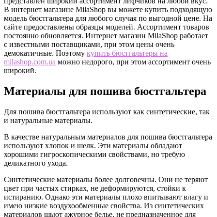
представлен широкий ассортимент лифчиков на любой вкус.
В интернет магазине MilaShop вы можете купить подходящую
модель бюстгальтера для любого случая по выгодной цене. На
сайте предоставлены образцы моделей. Ассортимент товаров
постоянно обновляется. Интернет магазин MilaShop работает
с известными поставщиками, при этом цены очень
демокатичные. Поэтому
купить бюстгальтеры на
milashop.com.ua
можно недорого, при этом ассортимент очень
широкий.
Материалы для пошива бюстгальтера
Для пошива бюстгальтера используют как синтетические, так
и натуральные материалы.
В качестве натуральным материалов для пошива бюстгальтера
используют хлопок и шелк. Эти материалы обладают
хорошими гигроскопическими свойствами, но требую
деликатного ухода.
Синтетические материалы более долговечны. Они не теряют
цвет при частых стирках, не деформируются, стойки к
истиранию. Однако эти материалы плохо впитывают влагу и
имею низкие воздухообменные свойства. Из синтетических
материалов шьют ажурное белье, не предназначенное для