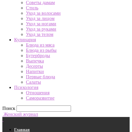
Советы дамам
Стиль
Уход за волосами
Уход за лицом
Уход за ногами
Уход за руками
Уход за телом
Кулинария
Блюда из мяса
Блюда из рыбы
Бутерброды
Выпечка
Десерты
Напитки
Первые блюда
Салаты
Психология
Отношения
Саморазвитие
Поиск
Женский журнал
Главная