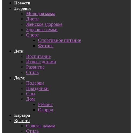
Новости
Здоровье
Молодая мама
Диеты
Женское здоровье
Здоровье семьи
Спорт
Спортивное питание
Фитнес
Дети
Воспитание
Игры с детьми
Развитие
Стиль
Досуг
Подарки
Праздники
Сны
Дом
Ремонт
Огород
Карьера
Красота
Советы дамам
Стиль