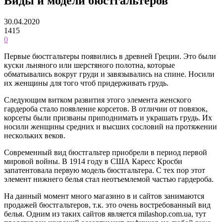
Виды и модели бюстгальтеров
30.04.2020
1415
0
Первые бюстгальтеры появились в древней Греции. Это были
куски льняного или шерстяного полотна, которые
обматывались вокруг груди и завязывались на спине. Носили
их женщины для того чтоб придерживать грудь.
Следующим витком развития этого элемента женского
гардероба стало появление корсетов. В отличии от повязок,
корсеты были призваны приподнимать и украшать грудь. Их
носили женщины средних и высших сословий на протяжении
нескольких веков.
Современный вид бюстгальтер приобрели в период первой
мировой войны. В 1914 году в США Каресс Кросби
запатентовала первую модель бюстгальтера. С тех пор этот
элемент нижнего белья стал неотъемлемой частью гардероба.
На данный момент много магазино в и сайтов занимаются
продажей бюстгальтеров, т.к. это очень востребованный вид
белья. Одним из таких сайтов является milashop.com.ua, тут