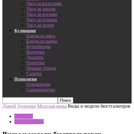
Уход за волосами
Уход за лицом
Уход за ногами
Уход за руками
Уход за телом
Кулинария
Блюда из мяса
Блюда из рыбы
Бутерброды
Выпечка
Десерты
Напитки
Первые блюда
Салаты
Психология
Отношения
Саморазвитие
Домой
Здоровье
Молодая мама
Виды и модели бюстгальтеров
Здоровье
Молодая мама