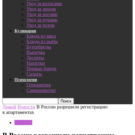
Уход за волосами
Уход за лицом
Уход за ногами
Уход за руками
Уход за телом
Кулинария
Блюда из мяса
Блюда из рыбы
Бутерброды
Выпечка
Десерты
Напитки
Первые блюда
Салаты
Психология
Отношения
Саморазвитие
Домой
Новости
В России разрешили регистрацию
в апартаментах
Новости