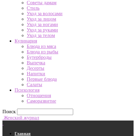
Советы дамам
Стиль
Уход за волосами
Уход за лицом
Уход за ногами
Уход за руками
Уход за телом
Кулинария
Блюда из мяса
Блюда из рыбы
Бутерброды
Выпечка
Десерты
Напитки
Первые блюда
Салаты
Психология
Отношения
Саморазвитие
Поиск
Женский журнал
Главная