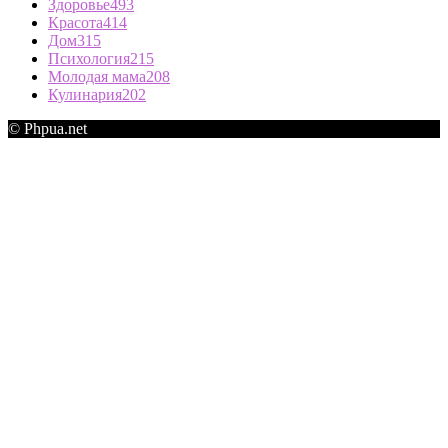
Здоровье
493
Красота
414
Дом
315
Психология
215
Молодая мама
208
Кулинария
202
© Phpua.net