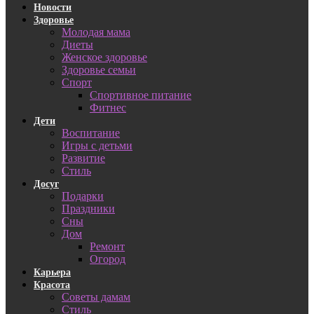
Новости
Здоровье
Молодая мама
Диеты
Женское здоровье
Здоровье семьи
Спорт
Спортивное питание
Фитнес
Дети
Воспитание
Игры с детьми
Развитие
Стиль
Досуг
Подарки
Праздники
Сны
Дом
Ремонт
Огород
Карьера
Красота
Советы дамам
Стиль