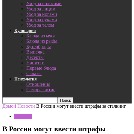
Уход за волосами
Уход за лицом
Уход за ногами
Уход за руками
Уход за телом
Кулинария
Блюда из мяса
Блюда из рыбы
Бутерброды
Выпечка
Десерты
Напитки
Первые блюда
Салаты
Психология
Отношения
Саморазвитие
Домой
Новости
В России могут ввести штрафы за сталкинг
Новости
В России могут ввести штрафы