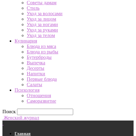
Советы дамам
Стиль
Уход за волосами
Уход за лицом
Уход за ногами
Уход за руками
Уход за телом
Кулинария
Блюда из мяса
Блюда из рыбы
Бутерброды
Выпечка
Десерты
Напитки
Первые блюда
Салаты
Психология
Отношения
Саморазвитие
Поиск
Женский журнал
Главная