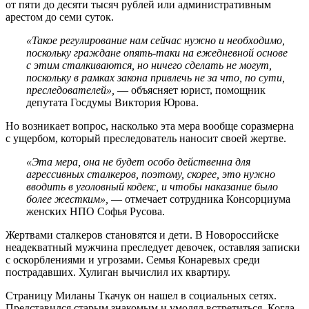
от пяти до десяти тысяч рублей или административным
арестом до семи суток.
«Такое регулирование нам сейчас нужно и необходимо,
поскольку граждане опять-таки на ежедневной основе
с этим сталкиваются, но ничего сделать не могут,
поскольку в рамках закона привлечь не за что, по сути,
преследователей»,
— объясняет юрист, помощник
депутата Госдумы Виктория Юрова.
Но возникает вопрос, насколько эта мера вообще соразмерна
с ущербом, который преследователь наносит своей жертве.
«Эта мера, она не будет особо действенна для
агрессивных сталкеров, поэтому, скорее, это нужно
вводить в уголовный кодекс, и чтобы наказание было
более жестким»,
— отмечает сотрудника Консорциума
женских НПО Софья Русова.
Жертвами сталкеров становятся и дети. В Новороссийске
неадекватный мужчина преследует девочек, оставляя записки
с оскорблениями и угрозами. Семья Конаревых среди
пострадавших. Хулиган вычислил их квартиру.
Страницу Миланы Ткачук он нашел в социальных сетях.
Представился старым знакомым и умолял встретиться. Когда