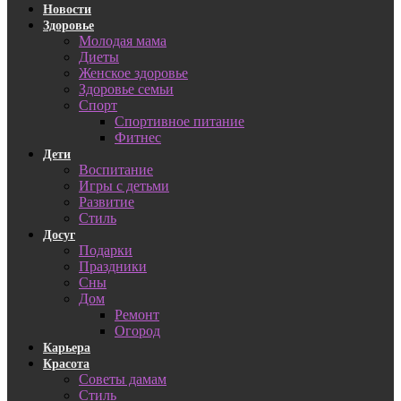
Новости
Здоровье
Молодая мама
Диеты
Женское здоровье
Здоровье семьи
Спорт
Спортивное питание
Фитнес
Дети
Воспитание
Игры с детьми
Развитие
Стиль
Досуг
Подарки
Праздники
Сны
Дом
Ремонт
Огород
Карьера
Красота
Советы дамам
Стиль