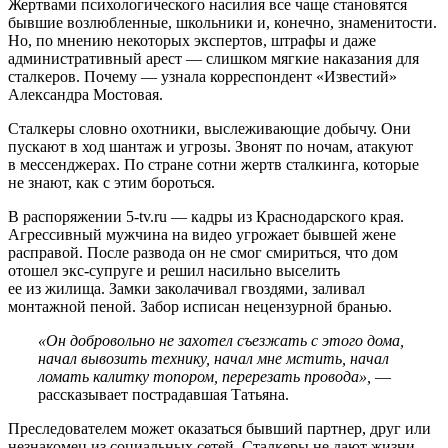
Жертвами психологического насилия все чаще становятся
бывшие возлюбленные, школьники и, конечно, знаменитости.
Но, по мнению некоторых экспертов, штрафы и даже
административный арест — слишком мягкие наказания для
сталкеров. Почему — узнала корреспондент «Известий»
Александра Мостовая.
Сталкеры словно охотники, выслеживающие добычу. Они
пускают в ход шантаж и угрозы. Звонят по ночам, атакуют
в мессенджерах. По стране сотни жертв сталкинга, которые
не знают, как с этим бороться.
В распоряжении 5-tv.ru — кадры из Краснодарского края.
Агрессивный мужчина на видео угрожает бывшей жене
расправой. После развода он не смог смириться, что дом
отошел экс-супруге и решил насильно выселить
ее из жилища. Замки заколачивал гвоздями, заливал
монтажной пеной. Забор исписан нецензурной бранью.
«Он добровольно не захотел съезжать с этого дома,
начал вывозить технику, начал мне мстить, начал
ломать калитку топором, перерезать провода»,
—
рассказывает пострадавшая Татьяна.
Преследователем может оказаться бывший партнер, друг или
незнакомец из социальных сетей. Сталкеры не дают жизни