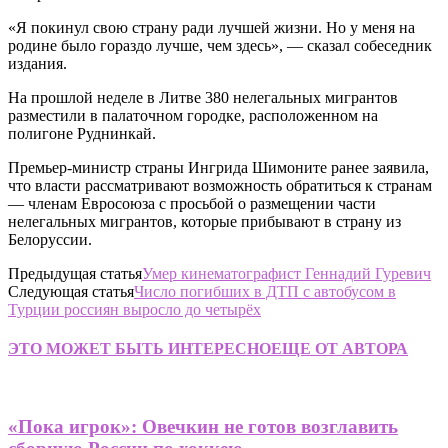
«Я покинул свою страну ради лучшей жизни. Но у меня на
родине было гораздо лучше, чем здесь», — сказал собеседник
издания.
На прошлой неделе в Литве 380 нелегальных мигрантов
разместили в палаточном городке, расположенном на
полигоне Руднинкай.
Премьер-министр страны Ингрида Шимоните ранее заявила,
что власти рассматривают возможность обратиться к странам
— членам Евросоюза с просьбой о размещении части
нелегальных мигрантов, которые прибывают в страну из
Белоруссии.
Предыдущая статья
Умер кинематографист Геннадий Гуревич
Следующая статья
Число погибших в ДТП с автобусом в
Турции россиян выросло до четырёх
ЭТО МОЖЕТ БЫТЬ ИНТЕРЕСНО
ЕЩЕ ОТ АВТОРА
«Пока игрок»: Овечкин не готов возглавить