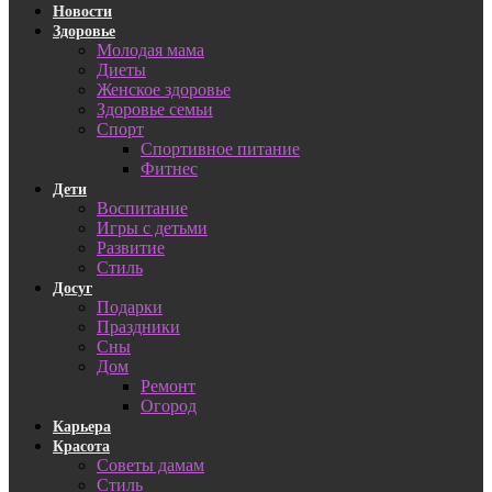
Новости
Здоровье
Молодая мама
Диеты
Женское здоровье
Здоровье семьи
Спорт
Спортивное питание
Фитнес
Дети
Воспитание
Игры с детьми
Развитие
Стиль
Досуг
Подарки
Праздники
Сны
Дом
Ремонт
Огород
Карьера
Красота
Советы дамам
Стиль