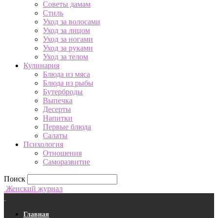
Советы дамам
Стиль
Уход за волосами
Уход за лицом
Уход за ногами
Уход за руками
Уход за телом
Кулинария
Блюда из мяса
Блюда из рыбы
Бутерброды
Выпечка
Десерты
Напитки
Первые блюда
Салаты
Психология
Отношения
Саморазвитие
Поиск
Женский журнал
Главная