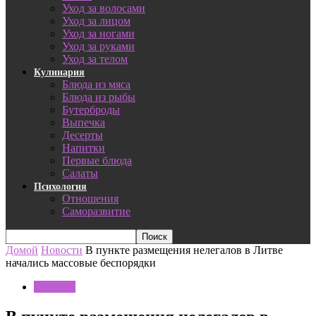
Уход за волосами
Уход за лицом
Уход за ногами
Уход за руками
Уход за телом
Кулинария
Блюда из мяса
Блюда из рыбы
Бутерброды
Выпечка
Десерты
Напитки
Первые блюда
Салаты
Психология
Отношения
Саморазвитие
Домой
Новости
В пункте размещения нелегалов в Литве
начались массовые беспорядки
Новости