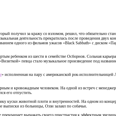
ый получил за кражу со взломом, решил, что обязательно станет
зыкальная деятельность прекратилась после проведения двух кон
азванием одного из фильмов ужасов «Black Sabbath» с диском «П
ртым ребенком из шести в семействе Осборнов. Сольная карьера
 «Визиткой» певца стало музыкальное произведение под название
r
» исполненная на пару с американской рок-исполнительницей 
рным и кровожадным человеком. На одной из встреч с менеджер
лся его отпустить.
ку куски животной плоти и внутренностей. На одном из концерт
ле выписки из больницы, Оззи залаял по собачьи.
не прекращает выражать своего пристрастия к эффектным зрелища