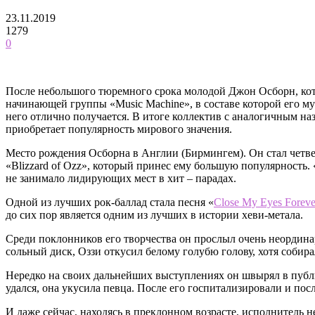
23.11.2019
1279
0
После небольшого тюремного срока молодой Джон Осборн, котор
начинающей группы «Music Machine», в составе которой его му
него отлично получается. В итоге коллектив с аналогичным н
приобретает популярность мирового значения.
Место рождения Осборна в Англии (Бирмингем). Он стал четве
«Blizzard of Ozz», который принес ему большую популярность.
не занимало лидирующих мест в хит – парадах.
Одной из лучших рок-баллад стала песня «
Close My Eyes Foreve
до сих пор является одним из лучших в истории хеви-метала.
Среди поклонников его творчества он прослыл очень неордина
сольный диск, Оззи откусил белому голубю голову, хотя собира
Нередко на своих дальнейших выступлениях он швырял в публи
удался, она укусила певца. После его госпитализировали и пос
И даже сейчас, находясь в преклонном возрасте, исполнитель 