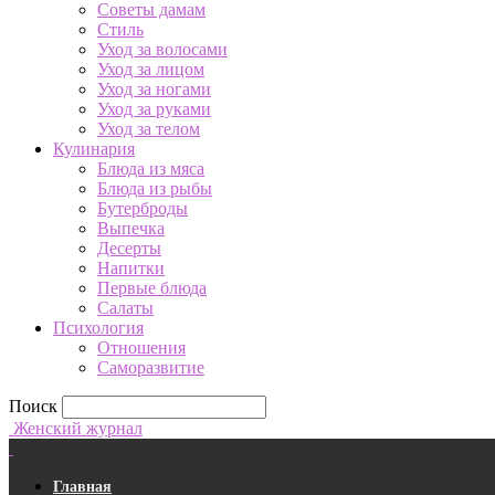
Советы дамам
Стиль
Уход за волосами
Уход за лицом
Уход за ногами
Уход за руками
Уход за телом
Кулинария
Блюда из мяса
Блюда из рыбы
Бутерброды
Выпечка
Десерты
Напитки
Первые блюда
Салаты
Психология
Отношения
Саморазвитие
Поиск
Женский журнал
Главная