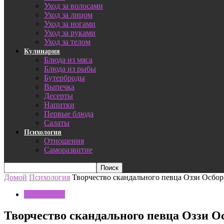
Уход за волосами
Уход за лицом
Уход за ногами
Уход за руками
Уход за телом
Кулинария
Блюда из мяса
Блюда из рыбы
Бутерброды
Выпечка
Десерты
Напитки
Первые блюда
Салаты
Психология
Отношения
Саморазвитие
Домой
Психология
Творчество скандального певца Оззи Осбор
Психология
Творчество скандального певца Оззи О