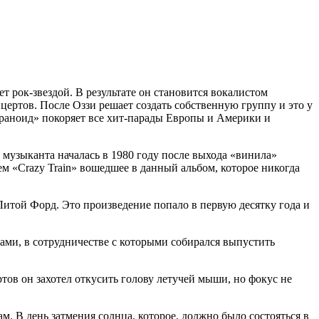
 рок-звездой. В результате он становится вокалистом
цертов. После Оззи решает создать собственную группу и это у
араноид» покоряет все хит-парады Европы и Америки и
 музыканта началась в 1980 году после выхода «винила»
м «Crazy Train» вошедшее в данный альбом, которое никогда
Литой Форд. Это произведение попало в первую десятку года и
ами, в сотрудничестве с которыми собирался выпустить
ов он захотел откусить голову летучей мыши, но фокус не
м. В день затмения солнца, которое, должно было состояться в