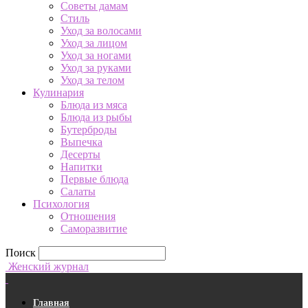
Советы дамам
Стиль
Уход за волосами
Уход за лицом
Уход за ногами
Уход за руками
Уход за телом
Кулинария
Блюда из мяса
Блюда из рыбы
Бутерброды
Выпечка
Десерты
Напитки
Первые блюда
Салаты
Психология
Отношения
Саморазвитие
Поиск
Женский журнал
Главная