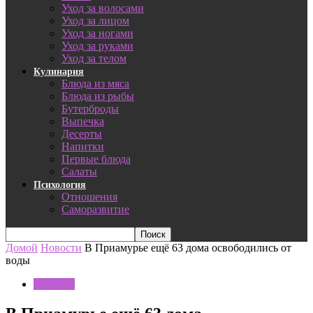
Уход за волосами
Уход за лицом
Уход за ногами
Уход за руками
Уход за телом
Кулинария
Блюда из мяса
Блюда из рыбы
Бутерброды
Выпечка
Десерты
Напитки
Первые блюда
Салаты
Психология
Отношения
Саморазвитие
Домой
Новости
В Приамурье ещё 63 дома освободились от
воды
Новости