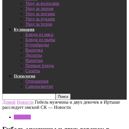
Уход за волосами
Уход за лицом
Уход за ногами
Уход за руками
Уход за телом
Кулинария
Блюда из мяса
Блюда из рыбы
Бутерброды
Выпечка
Десерты
Напитки
Первые блюда
Салаты
Психология
Отношения
Саморазвитие
Домой
Новости
Гибель мужчины и двух девочек в Иртыше
расследует омский СК — Новости
Новости