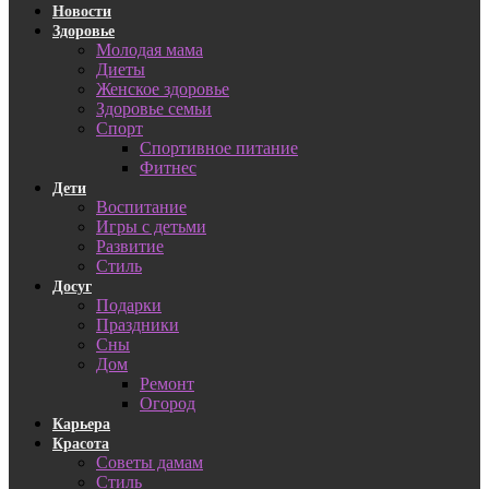
Новости
Здоровье
Молодая мама
Диеты
Женское здоровье
Здоровье семьи
Спорт
Спортивное питание
Фитнес
Дети
Воспитание
Игры с детьми
Развитие
Стиль
Досуг
Подарки
Праздники
Сны
Дом
Ремонт
Огород
Карьера
Красота
Советы дамам
Стиль