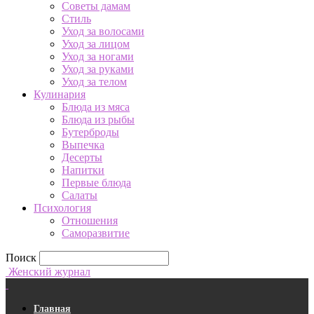
Советы дамам
Стиль
Уход за волосами
Уход за лицом
Уход за ногами
Уход за руками
Уход за телом
Кулинария
Блюда из мяса
Блюда из рыбы
Бутерброды
Выпечка
Десерты
Напитки
Первые блюда
Салаты
Психология
Отношения
Саморазвитие
Поиск
Женский журнал
Главная