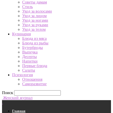
Советы дамам
Стиль
Уход за волосами
Уход за лицом
Уход за ногами
Уход за руками
Уход за телом
Кулинария
Блюда из мяса
Блюда из рыбы
Бутерброды
Выпечка
Десерты
Напитки
Первые блюда
Салаты
Психология
Отношения
Саморазвитие
Поиск
Женский журнал
Главная