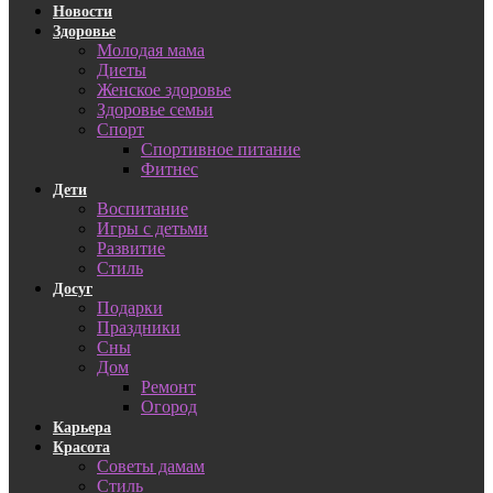
Новости
Здоровье
Молодая мама
Диеты
Женское здоровье
Здоровье семьи
Спорт
Спортивное питание
Фитнес
Дети
Воспитание
Игры с детьми
Развитие
Стиль
Досуг
Подарки
Праздники
Сны
Дом
Ремонт
Огород
Карьера
Красота
Советы дамам
Стиль