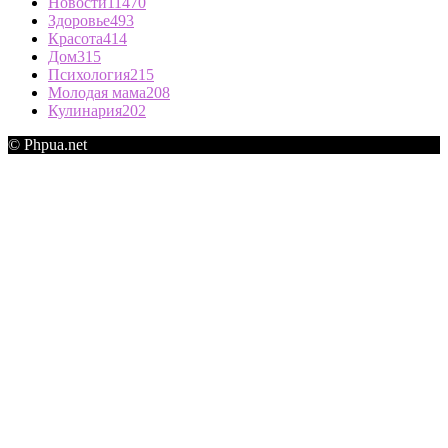
Новости
11470
Здоровье
493
Красота
414
Дом
315
Психология
215
Молодая мама
208
Кулинария
202
© Phpua.net