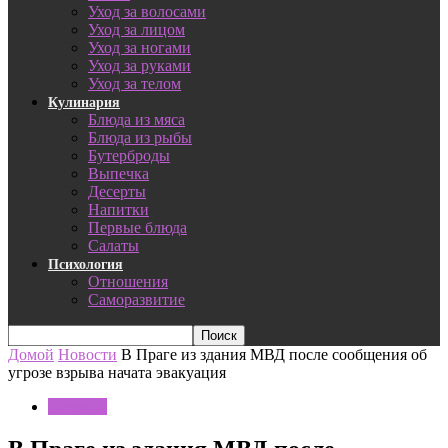
Уход за волосами
Уход за лицом
Уход за ногами
Уход за руками
Уход за телом
Кулинария
Блюда из мяса
Блюда из рыбы
Бутерброды
Выпечка
Десерты
Напитки
Первые блюда
Салаты
Психология
Отношения
Саморазвитие
Домой
Новости
В Праге из здания МВД после сообщения об
угрозе взрыва начата эвакуация
Новости