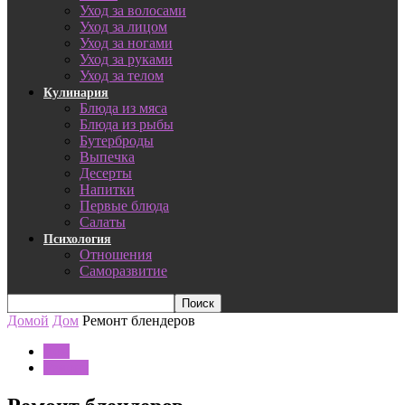
Уход за волосами
Уход за лицом
Уход за ногами
Уход за руками
Уход за телом
Кулинария
Блюда из мяса
Блюда из рыбы
Бутерброды
Выпечка
Десерты
Напитки
Первые блюда
Салаты
Психология
Отношения
Саморазвитие
Домой
Дом
Ремонт блендеров
Дом
Ремонт