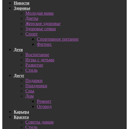
Новости
Здоровье
Молодая мама
Диеты
Женское здоровье
Здоровье семьи
Спорт
Спортивное питание
Фитнес
Дети
Воспитание
Игры с детьми
Развитие
Стиль
Досуг
Подарки
Праздники
Сны
Дом
Ремонт
Огород
Карьера
Красота
Советы дамам
Стиль