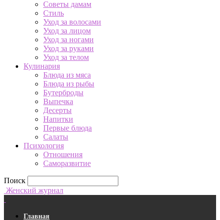
Советы дамам
Стиль
Уход за волосами
Уход за лицом
Уход за ногами
Уход за руками
Уход за телом
Кулинария
Блюда из мяса
Блюда из рыбы
Бутерброды
Выпечка
Десерты
Напитки
Первые блюда
Салаты
Психология
Отношения
Саморазвитие
Поиск
Женский журнал
Главная