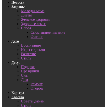
Новости
Здоровье
Молодая мама
Диеты
Женское здоровье
Здоровье семьи
Спорт
Спортивное питание
Фитнес
Дети
Воспитание
Игры с детьми
Развитие
Стиль
Досуг
Подарки
Праздники
Сны
Дом
Ремонт
Огород
Карьера
Красота
Советы дамам
Стиль