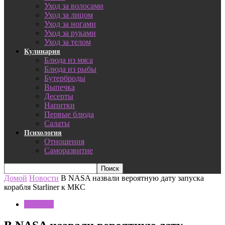
Уход за волосами
Уход за лицом
Уход за ногами
Уход за руками
Уход за телом
Кулинария
Блюда из мяса
Блюда из рыбы
Бутерброды
Выпечка
Десерты
Напитки
Первые блюда
Салаты
Психология
Отношения
Саморазвитие
Домой
Новости
В NASA назвали вероятную дату запуска
корабля Starliner к МКС
Новости