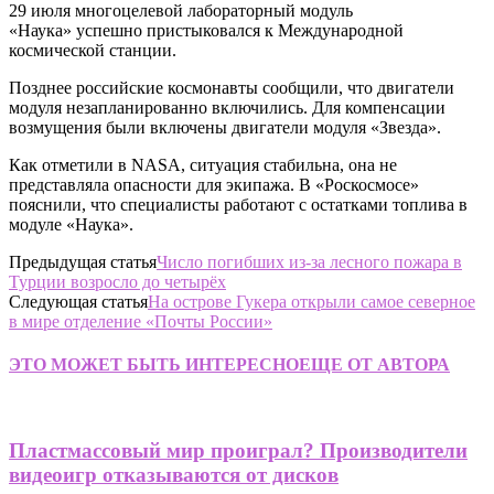
29 июля многоцелевой лабораторный модуль
«Наука» успешно пристыковался к Международной
космической станции.
Позднее российские космонавты сообщили, что двигатели
модуля незапланированно включились. Для компенсации
возмущения были включены двигатели модуля «Звезда».
Как отметили в NASA, ситуация стабильна, она не
представляла опасности для экипажа. В «Роскосмосе»
пояснили, что специалисты работают с остатками топлива в
модуле «Наука».
Предыдущая статья
Число погибших из-за лесного пожара в
Турции возросло до четырёх
Следующая статья
На острове Гукера открыли самое северное
в мире отделение «Почты России»
ЭТО МОЖЕТ БЫТЬ ИНТЕРЕСНО
ЕЩЕ ОТ АВТОРА
Пластмассовый мир проиграл? Производители
видеоигр отказываются от дисков