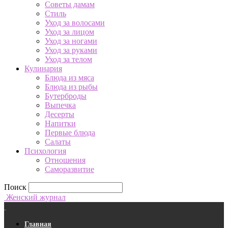
Советы дамам
Стиль
Уход за волосами
Уход за лицом
Уход за ногами
Уход за руками
Уход за телом
Кулинария
Блюда из мяса
Блюда из рыбы
Бутерброды
Выпечка
Десерты
Напитки
Первые блюда
Салаты
Психология
Отношения
Саморазвитие
Поиск
Женский журнал
Главная