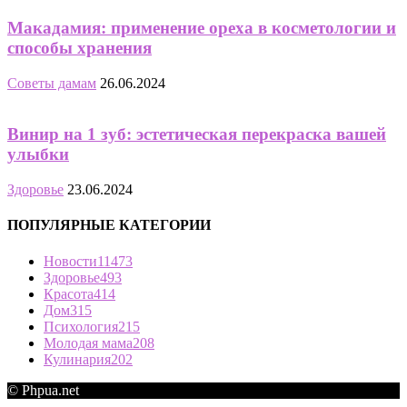
Макадамия: применение ореха в косметологии и
способы хранения
Советы дамам
26.06.2024
Винир на 1 зуб: эстетическая перекраска вашей
улыбки
Здоровье
23.06.2024
ПОПУЛЯРНЫЕ КАТЕГОРИИ
Новости
11473
Здоровье
493
Красота
414
Дом
315
Психология
215
Молодая мама
208
Кулинария
202
© Phpua.net