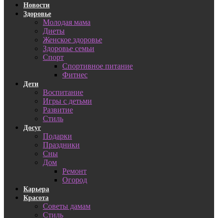
Новости
Здоровье
Молодая мама
Диеты
Женское здоровье
Здоровье семьи
Спорт
Спортивное питание
Фитнес
Дети
Воспитание
Игры с детьми
Развитие
Стиль
Досуг
Подарки
Праздники
Сны
Дом
Ремонт
Огород
Карьера
Красота
Советы дамам
Стиль