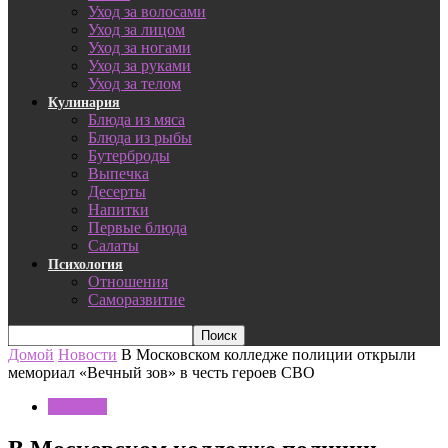
Уход за волосами
Уход за лицом
Уход за ногами
Уход за руками
Уход за телом
Кулинария
Блюда из мяса
Блюда из рыбы
Бутерброды
Выпечка
Десерты
Напитки
Первые блюда
Салаты
Психология
Отношения
Саморазвитие
Домой
Новости
В Московском колледже полиции открыли
мемориал «Вечный зов» в честь героев СВО
Новости