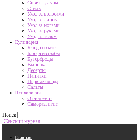
Советы дамам
Стиль
Уход за волосами
Уход за лицом
Уход за ногами
Уход за руками
Уход за телом
Кулинария
Блюда из мяса
Блюда из рыбы
Бутерброды
Выпечка
Десерты
Напитки
Первые блюда
Салаты
Психология
Отношения
Саморазвитие
Поиск
Женский журнал
Главная