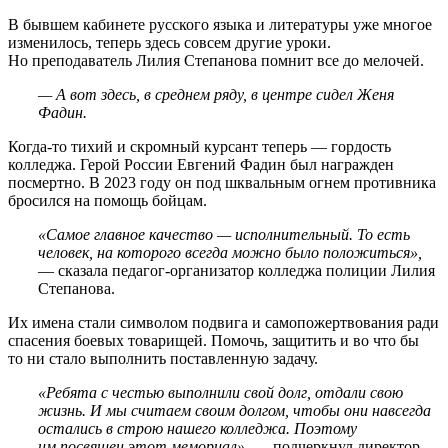
В бывшем кабинете русского языка и литературы уже многое
изменилось, теперь здесь совсем другие уроки.
Но преподаватель Лилия Степанова помнит все до мелочей.
— А вот здесь, в среднем ряду, в центре сидел Женя
Фадин.
Когда-то тихий и скромный курсант теперь — гордость
колледжа. Герой России Евгений Фадин был награжден
посмертно. В 2023 году он под шквальным огнем противника
бросился на помощь бойцам.
«Самое главное качество — исполнительный. То есть
человек, на которого всегда можно было положиться»,
— сказала педагог-организатор колледжа полиции Лилия
Степанова.
Их имена стали символом подвига и самопожертвования ради
спасения боевых товарищей. Помочь, защитить и во что бы
то ни стало выполнить поставленную задачу.
«Ребята с честью выполнили свой долг, отдали свою
жизнь. И мы считаем своим долгом, чтобы они навсегда
остались в строю нашего колледжа. Поэтому
им посвящен этот мемориал»,
— подчеркнул директор