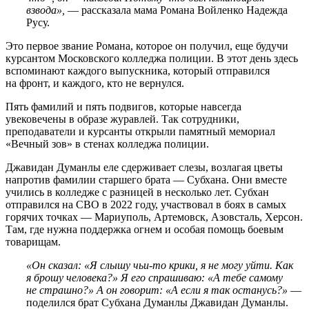
взвода»,
— рассказала мама Романа Войленко Надежда
Русу.
Это первое звание Романа, которое он получил, еще будучи
курсантом Московского колледжа полиции. В этот день здесь
вспоминают каждого выпускника, который отправился
на фронт, и каждого, кто не вернулся.
Пять фамилий и пять подвигов, которые навсегда
увековечены в образе журавлей. Так сотрудники,
преподаватели и курсанты открыли памятный мемориал
«Вечный зов» в стенах колледжа полиции.
Джавидан Думанлы еле сдерживает слезы, возлагая цветы
напротив фамилии старшего брата — Субхана. Они вместе
учились в колледже с разницей в несколько лет. Субхан
отправился на СВО в 2022 году, участвовал в боях в самых
горячих точках — Мариуполь, Артемовск, Азовсталь, Херсон.
Там, где нужна поддержка огнем и особая помощь боевым
товарищам.
«Он сказал: «Я слышу чьи-то крики, я не могу уйти. Как
я брошу человека?» Я его спрашиваю: «А тебе самому
не страшно?» А он говорит: «А если я так останусь?»
—
поделился брат Субхана Думанлы Джавидан Думанлы.