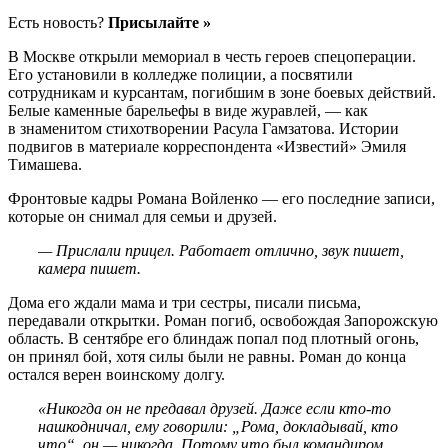
Есть новость?
Присылайте »
В Москве открыли мемориал в честь героев спецоперации.
Его установили в колледже полиции, а посвятили
сотрудникам и курсантам, погибшим в зоне боевых действий.
Белые каменные барельефы в виде журавлей, — как
в знаменитом стихотворении Расула Гамзатова. Истории
подвигов в материале корреспондента «Известий» Эмиля
Тимашева.
Фронтовые кадры Романа Войленко — его последние записи,
которые он снимал для семьи и друзей.
— Прислали прицел. Работает отлично, звук пишет,
камера пишет.
Дома его ждали мама и три сестры, писали письма,
передавали открытки. Роман погиб, освобождая Запорожскую
область. В сентябре его блиндаж попал под плотный огонь,
он принял бой, хотя силы были не равны. Роман до конца
остался верен воинскому долгу.
«Никогда он не предавал друзей. Даже если кто-то
нашкодничал, ему говорили: „Рома, докладывай, кто
что“, он — никогда. Потому что был командиром