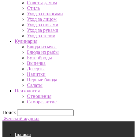
Советы дамам
Стиль
Уход за волосами
Уход за лицом
Уход за ногами
Уход за руками
Уход за телом
Кулинария
Блюда из мяса
Блюда из рыбы
Бутерброды
Выпечка
Десерты
Напитки
Первые блюда
Салаты
Психология
Отношения
Саморазвитие
Поиск
Женский журнал
Главная