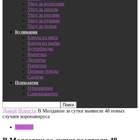
Уход за волосами
Уход за лицом
Уход за ногами
Уход за руками
Уход за телом
Кулинария
Блюда из мяса
Блюда из рыбы
Бутерброды
Выпечка
Десерты
Напитки
Первые блюда
Салаты
Психология
Отношения
Саморазвитие
Домой
Новости
В Молдавии за сутки выявили 48 новых
случаев коронавируса
Новости