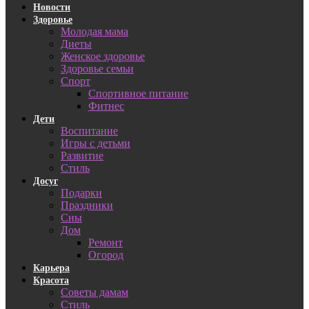
Новости
Здоровье
Молодая мама
Диеты
Женское здоровье
Здоровье семьи
Спорт
Спортивное питание
Фитнес
Дети
Воспитание
Игры с детьми
Развитие
Стиль
Досуг
Подарки
Праздники
Сны
Дом
Ремонт
Огород
Карьера
Красота
Советы дамам
Стиль