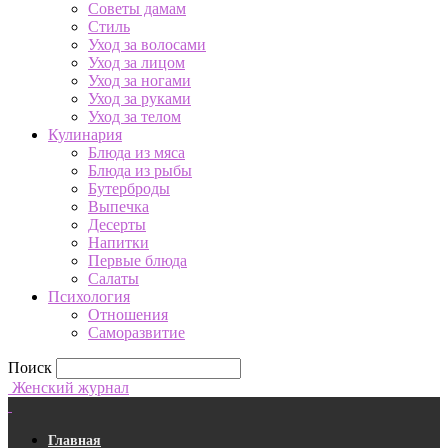
Советы дамам
Стиль
Уход за волосами
Уход за лицом
Уход за ногами
Уход за руками
Уход за телом
Кулинария
Блюда из мяса
Блюда из рыбы
Бутерброды
Выпечка
Десерты
Напитки
Первые блюда
Салаты
Психология
Отношения
Саморазвитие
Поиск
Женский журнал
Главная