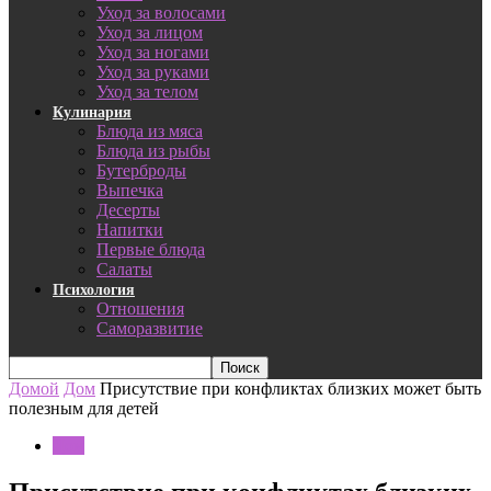
Уход за волосами
Уход за лицом
Уход за ногами
Уход за руками
Уход за телом
Кулинария
Блюда из мяса
Блюда из рыбы
Бутерброды
Выпечка
Десерты
Напитки
Первые блюда
Салаты
Психология
Отношения
Саморазвитие
Домой
Дом
Присутствие при конфликтах близких может быть
полезным для детей
Дом