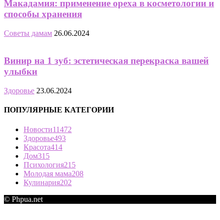
Макадамия: применение ореха в косметологии и
способы хранения
Советы дамам
26.06.2024
Винир на 1 зуб: эстетическая перекраска вашей
улыбки
Здоровье
23.06.2024
ПОПУЛЯРНЫЕ КАТЕГОРИИ
Новости
11472
Здоровье
493
Красота
414
Дом
315
Психология
215
Молодая мама
208
Кулинария
202
© Phpua.net