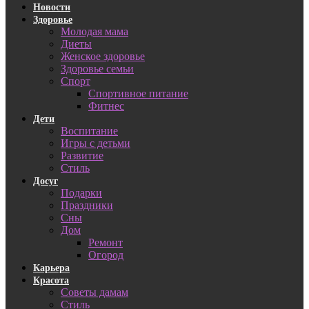
Новости
Здоровье
Молодая мама
Диеты
Женское здоровье
Здоровье семьи
Спорт
Спортивное питание
Фитнес
Дети
Воспитание
Игры с детьми
Развитие
Стиль
Досуг
Подарки
Праздники
Сны
Дом
Ремонт
Огород
Карьера
Красота
Советы дамам
Стиль