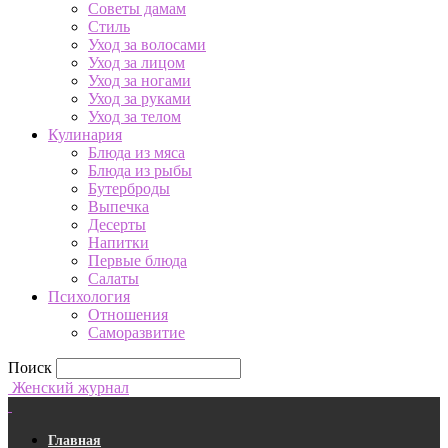
Советы дамам
Стиль
Уход за волосами
Уход за лицом
Уход за ногами
Уход за руками
Уход за телом
Кулинария
Блюда из мяса
Блюда из рыбы
Бутерброды
Выпечка
Десерты
Напитки
Первые блюда
Салаты
Психология
Отношения
Саморазвитие
Поиск
Женский журнал
Главная