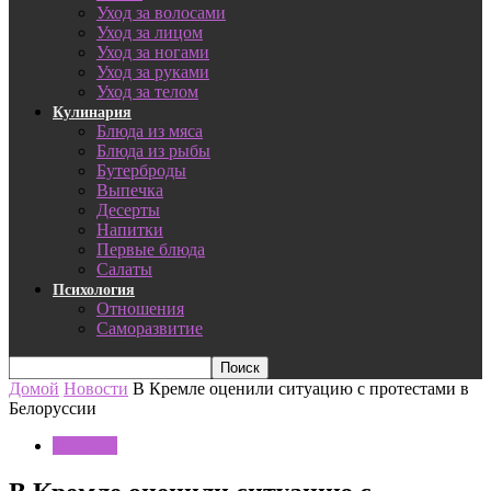
Уход за волосами
Уход за лицом
Уход за ногами
Уход за руками
Уход за телом
Кулинария
Блюда из мяса
Блюда из рыбы
Бутерброды
Выпечка
Десерты
Напитки
Первые блюда
Салаты
Психология
Отношения
Саморазвитие
Домой
Новости
В Кремле оценили ситуацию с протестами в
Белоруссии
Новости