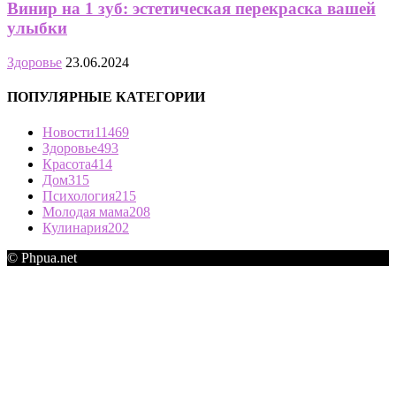
Винир на 1 зуб: эстетическая перекраска вашей
улыбки
Здоровье
23.06.2024
ПОПУЛЯРНЫЕ КАТЕГОРИИ
Новости
11469
Здоровье
493
Красота
414
Дом
315
Психология
215
Молодая мама
208
Кулинария
202
© Phpua.net