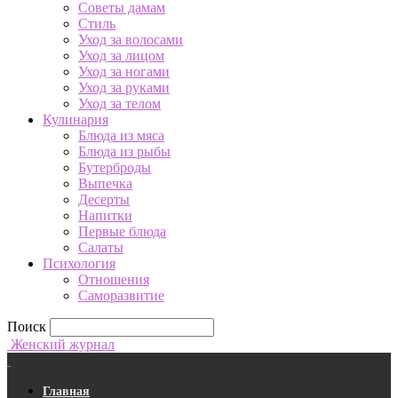
Советы дамам
Стиль
Уход за волосами
Уход за лицом
Уход за ногами
Уход за руками
Уход за телом
Кулинария
Блюда из мяса
Блюда из рыбы
Бутерброды
Выпечка
Десерты
Напитки
Первые блюда
Салаты
Психология
Отношения
Саморазвитие
Поиск
Женский журнал
Главная