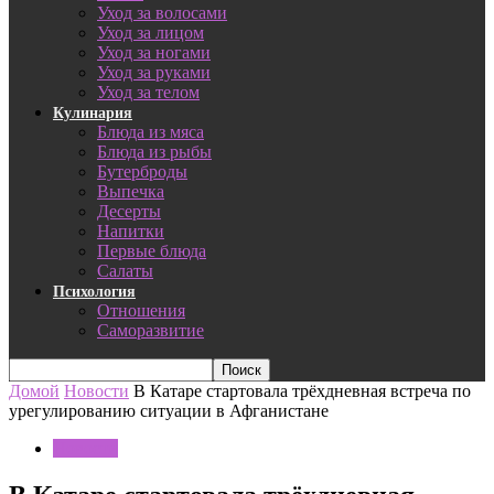
Уход за волосами
Уход за лицом
Уход за ногами
Уход за руками
Уход за телом
Кулинария
Блюда из мяса
Блюда из рыбы
Бутерброды
Выпечка
Десерты
Напитки
Первые блюда
Салаты
Психология
Отношения
Саморазвитие
Домой
Новости
В Катаре стартовала трёхдневная встреча по
урегулированию ситуации в Афганистане
Новости