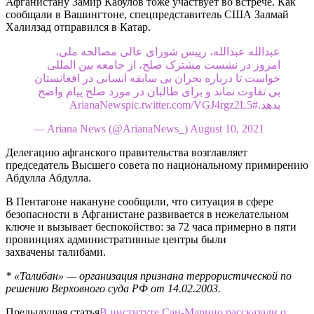
Афганистану Замир Кабулов тоже участвует во встрече. Как
сообщали в Вашингтоне, спецпредставитель США Залмай
Халилзад отправился в Катар.
عبدالله عبدالله، رییس شورای عالی مصالحه ملی،
امروز در نشست مشترک صلح، از جامعه بین المللی
خواست تا درباره بحران بی سابقه انسانی در افغانستان
بی تفاوت نماند و برای طالبان در مورد صلح پیام واضح
بدهد.#ArianaNewspic.twitter.com/VGJ4rgz2L5
— Ariana News (@ArianaNews_) August 10, 2021
Делегацию афганского правительства возглавляет
председатель Высшего совета по национальному примирению
Абдулла Абдулла.
В Пентагоне накануне сообщили, что ситуация в сфере
безопасности в Афганистане развивается в нежелательном
ключе и вызывает беспокойство: за 72 часа примерно в пяти
провинциях административные центры были
захвачены талибами.
* «Талибан» — организация признана террористической по
решению Верховного суда РФ от 14.02.2003.
Предыдущая статья
В институте Сан-Марино рассказали о