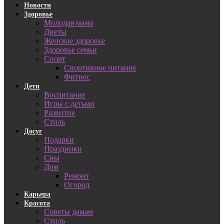
Новости
Здоровье
Молодая мама
Диеты
Женское здоровье
Здоровье семьи
Спорт
Спортивное питание
Фитнес
Дети
Воспитание
Игры с детьми
Развитие
Стиль
Досуг
Подарки
Праздники
Сны
Дом
Ремонт
Огород
Карьера
Красота
Советы дамам
Стиль