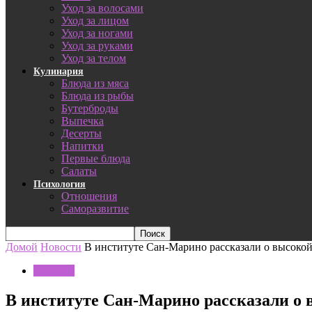
Уход за волосами
Уход за лицом
Уход за ногами
Уход за руками
Уход за телом
Кулинария
Блюда из мяса
Блюда из рыбы
Бутерброды
Выпечка
Десерты
Напитки
Первые блюда
Салаты
Психология
Отношения
Саморазвитие
Домой
Новости
В институте Сан-Марино рассказали о высоко
Новости
В институте Сан-Марино рассказали о