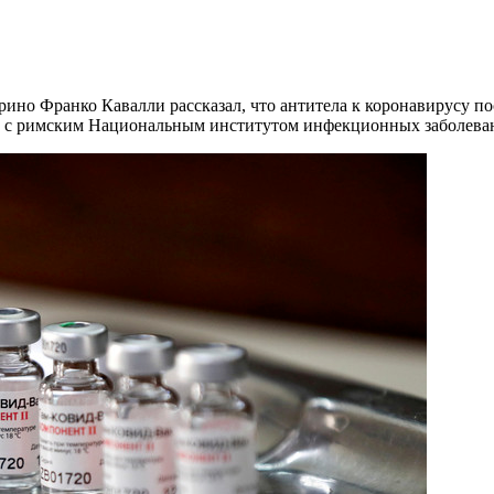
ино Франко Кавалли рассказал, что антитела к коронавирусу п
но с римским Национальным институтом инфекционных заболева