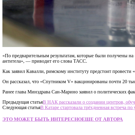
«По предварительным результатам, которые были получены на о
антитела», — приводит его слова ТАСС.
Как заявил Кавалли, римскому институту предстоит провести «
Он рассказал, что «Спутником V» вакцинированы почти 20 тыс
Ранее глава Минздрава Сан-Марино заявил о политических фак
Предыдущая статья
В НАК рассказали о создании центров, об
Следующая статья
В Катаре стартовала трёхдневная встреча п
ЭТО МОЖЕТ БЫТЬ ИНТЕРЕСНО
ЕЩЕ ОТ АВТОРА