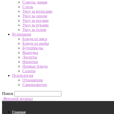
Советы дамам
Стиль
Уход за волосами
Уход за лицом
Уход за ногами
Уход за руками
Уход за телом
Кулинария
Блюда из мяса
Блюда из рыбы
Бутерброды
Выпечка
Десерты
Напитки
Первые блюда
Салаты
Психология
Отношения
Саморазвитие
Поиск
Женский журнал
Главная