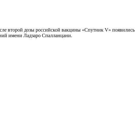
осле второй дозы российской вакцины «Спутник V» появились
ний имени Ладзаро Спалланцани.