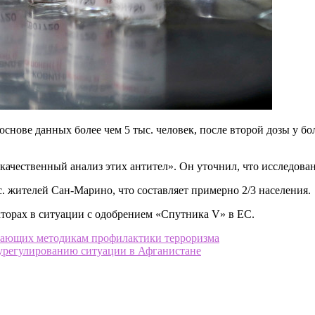
снове данных более чем 5 тыс. человек, после второй дозы у бо
качественный анализ этих антител». Он уточнил, что исследова
. жителей Сан-Марино, что составляет примерно 2/3 населения.
торах в ситуации с одобрением «Спутника V» в ЕС.
учающих методикам профилактики терроризма
о урегулированию ситуации в Афганистане