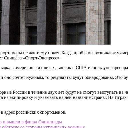
портсмены не дают ему покоя. Когда проблемы возникают у амер
ет Свищёва «Спорт-Экспресс».
рядка в американских лигах, так как в США используют препара
 оно сочтёт нужным, то результаты будут обнародованы. Это бу
е России в течение двух лет будут не смогут выступать на ч
та на экипировку и указывать на ней название страны. На Игра
в адрес российских спортсменов.
ев и вышли в финал Олимпиады
и обстреле со стороны украинских военных