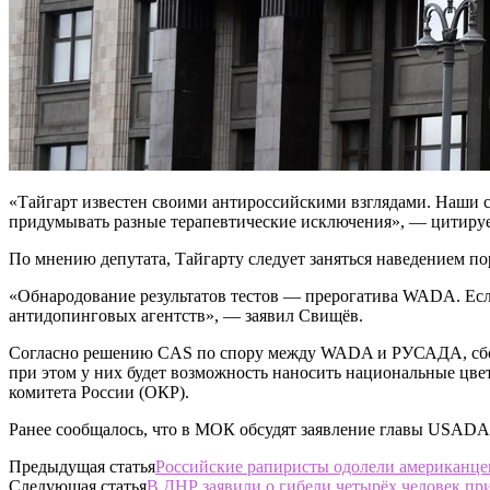
«Тайгарт известен своими антироссийскими взглядами. Наши с
придумывать разные терапевтические исключения», — цитиру
По мнению депутата, Тайгарту следует заняться наведением по
«Обнародование результатов тестов — прерогатива WADA. Если
антидопинговых агентств», — заявил Свищёв.
Согласно решению CAS по спору между WADA и РУСАДА, сборны
при этом у них будет возможность наносить национальные цве
комитета России (ОКР).
Ранее сообщалось, что в МОК обсудят заявление главы USADA 
Предыдущая статья
Российские рапиристы одолели американц
Следующая статья
В ДНР заявили о гибели четырёх человек пр