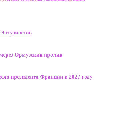
 Энтузиастов
 через Ормузский пролив
сло президента Франции в 2027 году