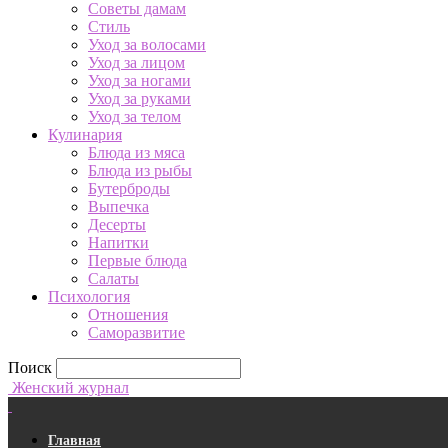
Советы дамам
Стиль
Уход за волосами
Уход за лицом
Уход за ногами
Уход за руками
Уход за телом
Кулинария
Блюда из мяса
Блюда из рыбы
Бутерброды
Выпечка
Десерты
Напитки
Первые блюда
Салаты
Психология
Отношения
Саморазвитие
Поиск
Женский журнал
Главная