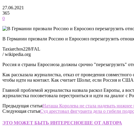
27.06.2021
365
0
В Германии призвали Россию и Евросоюз перезагрузить отнош
Taxiarchos228/FAL
/ wikipedia.org
Россия и страны Евросоюза должны срочно "перезагрузить" о
Как рассказала журналистка, отказ от проведения совместного
чтобы идти на контакт. Как считает Шольт, если Россия и СШ
Главной проблемой журналистка назвала раскол Европы, а вос
журналистка посоветовала перестроиться и идти на диалог с Ро
Предыдущая статья
Наташа Королева не стала надевать нижнее
Следующая статья
Суд арестовал фигуранта дела о гибели подр
ЭТО МОЖЕТ БЫТЬ ИНТЕРЕСНО
ЕЩЕ ОТ АВТОРА