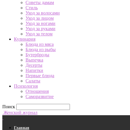
Советы дамам
Стиль
Уход за волосами
Уход за лицом
Уход за ногами
Уход за руками
Уход за телом
Кулинария
Блюда из мяса
Блюда из рыбы
Бутерброды
Выпечка
Десерты
Напитки
Первые блюда
Салаты
Психология
Отношения
Саморазвитие
Поиск
Женский журнал
Главная