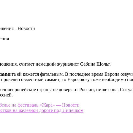
ения
тношения, считает немецкий журналист Сабина Шольт.
 саммита ей кажется фатальным. В последнее время Европа озвуч
А провели совместный саммит, то Евросоюзу тоже необходимо п
точноевропейские страны не доверяют России, пишет она. Ситу
ссией.
 белье на фестиваль «Жара» — Новости
остков на железной дороге под Липецком