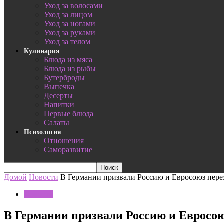
Уход за волосами
Уход за лицом
Уход за ногами
Уход за руками
Уход за телом
Кулинария
Блюда из мяса
Блюда из рыбы
Бутерброды
Выпечка
Десерты
Напитки
Первые блюда
Салаты
Психология
Отношения
Саморазвитие
Домой
Новости
В Германии призвали Россию и Евросоюз пер
Новости
В Германии призвали Россию и Евросо