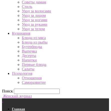
Советы дамам
Стиль
Уход за волосами
Уход за лицом
Уход за ногами
Уход за руками
Уход за телом
Кулинария
Блюда из мяса
Блюда из рыбы
Бутерброды
Выпечка
Десерты
Напитки
Первые блюда
Салаты
Психология
Отношения
Саморазвитие
Поиск
Женский журнал
Главная