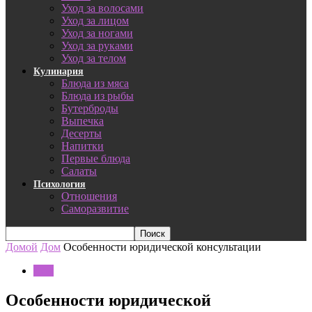
Уход за волосами
Уход за лицом
Уход за ногами
Уход за руками
Уход за телом
Кулинария
Блюда из мяса
Блюда из рыбы
Бутерброды
Выпечка
Десерты
Напитки
Первые блюда
Салаты
Психология
Отношения
Саморазвитие
Домой
Дом
Особенности юридической консультации
Дом
Особенности юридической