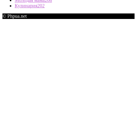
Молодая мама
208
Кулинария
202
© Phpua.net