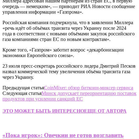
Миллера адресован нашим партнёрам из стран ЕС, в первую
очередь — немецким», — приводит РИА Новости сообщение
управления информации «Газпрома».
Российская компания подчеркнула, что в заявлении Миллера
«речь идёт об объёмах транзита через Украину после 2024
года в соответствии с новыми объёмами закупок российского
газа компаниями стран ЕС по новым контрактам».
Кроме того, «Газпром» заботит вопрос «декарбонизации
экономики Европейского союза».
23 июля пресс-секретарь российского лидера Дмитрий Песков
назвал коммерческой тему увеличения объёма транзита газа
через Украину.
Предыдущая статья
CoinMixer: обзор биткоин-миксер сервиса
Следующая статья
Минск допускает переориентацию поставок
продуктов при усилении санкций ЕС
ЭТО МОЖЕТ БЫТЬ ИНТЕРЕСНО
ЕЩЕ ОТ АВТОРА
«Пока игрок»: Овечкин не готов возглавить