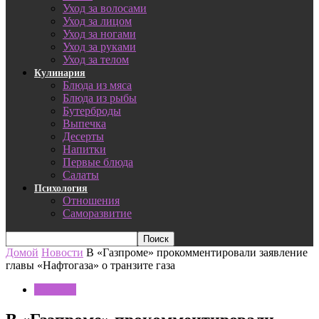
Уход за волосами
Уход за лицом
Уход за ногами
Уход за руками
Уход за телом
Кулинария
Блюда из мяса
Блюда из рыбы
Бутерброды
Выпечка
Десерты
Напитки
Первые блюда
Салаты
Психология
Отношения
Саморазвитие
Домой
Новости
В «Газпроме» прокомментировали заявление
главы «Нафтогаза» о транзите газа
Новости