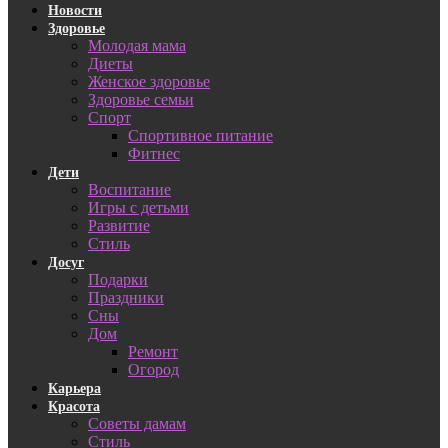
Новости
Здоровье
Молодая мама
Диеты
Женское здоровье
Здоровье семьи
Спорт
Спортивное питание
Фитнес
Дети
Воспитание
Игры с детьми
Развитие
Стиль
Досуг
Подарки
Праздники
Сны
Дом
Ремонт
Огород
Карьера
Красота
Советы дамам
Стиль