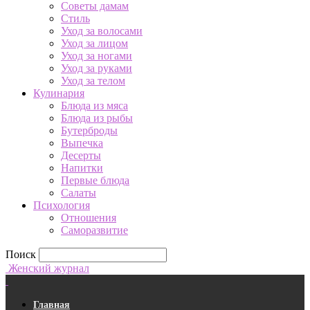
Советы дамам
Стиль
Уход за волосами
Уход за лицом
Уход за ногами
Уход за руками
Уход за телом
Кулинария
Блюда из мяса
Блюда из рыбы
Бутерброды
Выпечка
Десерты
Напитки
Первые блюда
Салаты
Психология
Отношения
Саморазвитие
Поиск
Женский журнал
Главная