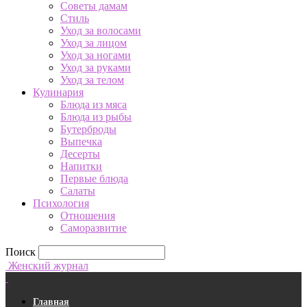
Советы дамам
Стиль
Уход за волосами
Уход за лицом
Уход за ногами
Уход за руками
Уход за телом
Кулинария
Блюда из мяса
Блюда из рыбы
Бутерброды
Выпечка
Десерты
Напитки
Первые блюда
Салаты
Психология
Отношения
Саморазвитие
Поиск
Женский журнал
Главная