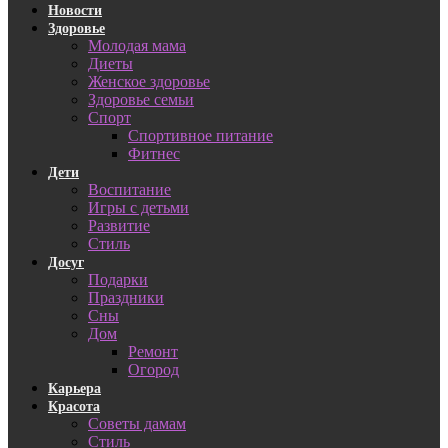
Новости
Здоровье
Молодая мама
Диеты
Женское здоровье
Здоровье семьи
Спорт
Спортивное питание
Фитнес
Дети
Воспитание
Игры с детьми
Развитие
Стиль
Досуг
Подарки
Праздники
Сны
Дом
Ремонт
Огород
Карьера
Красота
Советы дамам
Стиль