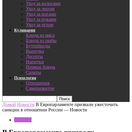
Уход за волосами
Уход за лицом
Уход за ногами
Уход за руками
Уход за телом
Кулинария
Блюда из мяса
Блюда из рыбы
Бутерброды
Выпечка
Десерты
Напитки
Первые блюда
Салаты
Психология
Отношения
Саморазвитие
Домой
Новости
В Европарламенте призвали ужесточить
санкции в отношении России — Новости
Новости