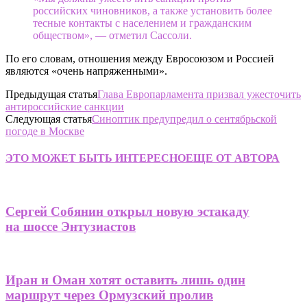
российских чиновников, а также установить более
тесные контакты с населением и гражданским
обществом», — отметил Сассоли.
По его словам, отношения между Евросоюзом и Россией
являются «очень напряженными».
Предыдущая статья
Глава Европарламента призвал ужесточить
антироссийские санкции
Следующая статья
Синоптик предупредил о сентябрьской
погоде в Москве
ЭТО МОЖЕТ БЫТЬ ИНТЕРЕСНО
ЕЩЕ ОТ АВТОРА
Сергей Собянин открыл новую эстакаду
на шоссе Энтузиастов
Иран и Оман хотят оставить лишь один
маршрут через Ормузский пролив