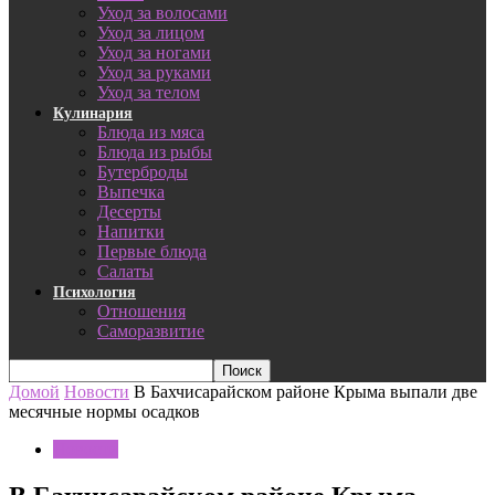
Уход за волосами
Уход за лицом
Уход за ногами
Уход за руками
Уход за телом
Кулинария
Блюда из мяса
Блюда из рыбы
Бутерброды
Выпечка
Десерты
Напитки
Первые блюда
Салаты
Психология
Отношения
Саморазвитие
Домой
Новости
В Бахчисарайском районе Крыма выпали две
месячные нормы осадков
Новости