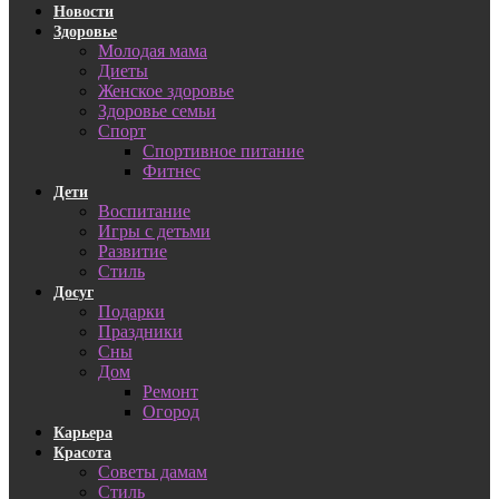
Новости
Здоровье
Молодая мама
Диеты
Женское здоровье
Здоровье семьи
Спорт
Спортивное питание
Фитнес
Дети
Воспитание
Игры с детьми
Развитие
Стиль
Досуг
Подарки
Праздники
Сны
Дом
Ремонт
Огород
Карьера
Красота
Советы дамам
Стиль