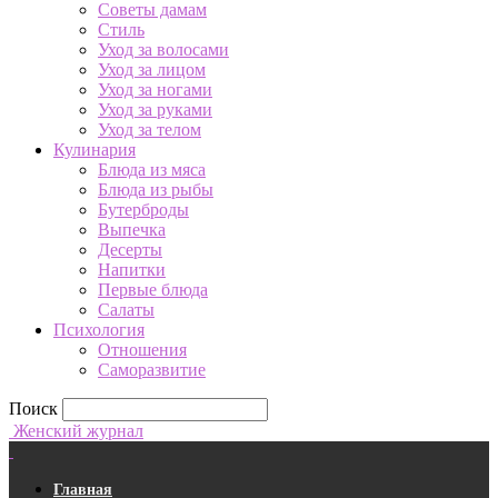
Советы дамам
Стиль
Уход за волосами
Уход за лицом
Уход за ногами
Уход за руками
Уход за телом
Кулинария
Блюда из мяса
Блюда из рыбы
Бутерброды
Выпечка
Десерты
Напитки
Первые блюда
Салаты
Психология
Отношения
Саморазвитие
Поиск
Женский журнал
Главная