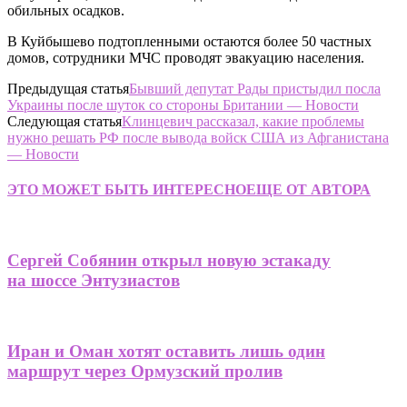
обильных осадков.
В Куйбышево подтопленными остаются более 50 частных
домов, сотрудники МЧС проводят эвакуацию населения.
Предыдущая статья
Бывший депутат Рады пристыдил посла
Украины после шуток со стороны Британии — Новости
Следующая статья
Клинцевич рассказал, какие проблемы
нужно решать РФ после вывода войск США из Афганистана
— Новости
ЭТО МОЖЕТ БЫТЬ ИНТЕРЕСНО
ЕЩЕ ОТ АВТОРА
Сергей Собянин открыл новую эстакаду
на шоссе Энтузиастов
Иран и Оман хотят оставить лишь один
маршрут через Ормузский пролив