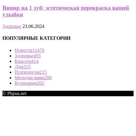
Винир на 1 зуб: эстетическая перекраска вашей
улыбки
Здоровье
23.06.2024
ПОПУЛЯРНЫЕ КАТЕГОРИИ
Новости
11470
Здоровье
493
Красота
414
Дом
315
Психология
215
Молодая мама
208
Кулинария
202
© Phpua.net