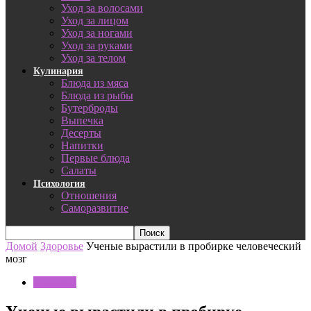
Уход за волосами
Уход за лицом
Уход за ногами
Уход за руками
Уход за телом
Кулинария
Блюда из мяса
Блюда из рыбы
Бутерброды
Выпечка
Десерты
Напитки
Первые блюда
Салаты
Психология
Отношения
Саморазвитие
Домой
Здоровье
Ученые вырастили в пробирке человеческий
мозг
Здоровье