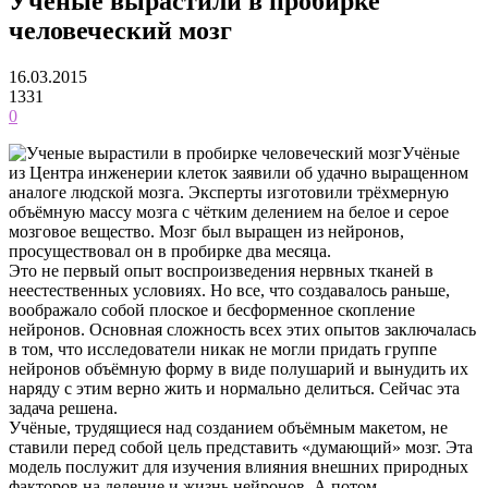
Ученые вырастили в пробирке
человеческий мозг
16.03.2015
1331
0
Учёные
из Центра инженерии клеток заявили об удачно выращенном
аналоге людской мозга. Эксперты изготовили трёхмерную
объёмную массу мозга с чётким делением на белое и серое
мозговое вещество. Мозг был выращен из нейронов,
просуществовал он в пробирке два месяца.
Это не первый опыт воспроизведения нервных тканей в
неестественных условиях. Но все, что создавалось раньше,
воображало собой плоское и бесформенное скопление
нейронов. Основная сложность всех этих опытов заключалась
в том, что исследователи никак не могли придать группе
нейронов объёмную форму в виде полушарий и вынудить их
наряду с этим верно жить и нормально делиться. Сейчас эта
задача решена.
Учёные, трудящиеся над созданием объёмным макетом, не
ставили перед собой цель представить «думающий» мозг. Эта
модель послужит для изучения влияния внешних природных
факторов на деление и жизнь нейронов. А потом,