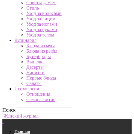
Советы дамам
Стиль
Уход за волосами
Уход за лицом
Уход за ногами
Уход за руками
Уход за телом
Кулинария
Блюда из мяса
Блюда из рыбы
Бутерброды
Выпечка
Десерты
Напитки
Первые блюда
Салаты
Психология
Отношения
Саморазвитие
Поиск
Женский журнал
Главная