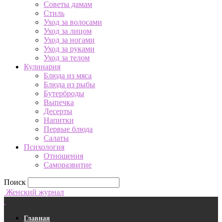
Советы дамам
Стиль
Уход за волосами
Уход за лицом
Уход за ногами
Уход за руками
Уход за телом
Кулинария
Блюда из мяса
Блюда из рыбы
Бутерброды
Выпечка
Десерты
Напитки
Первые блюда
Салаты
Психология
Отношения
Саморазвитие
Поиск
Женский журнал
Главная