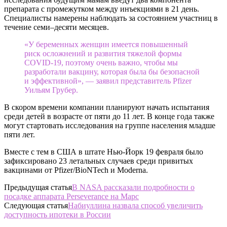
препарата с промежутком между инъекциями в 21 день.
Специалисты намерены наблюдать за состоянием участниц в
течение семи–десяти месяцев.
«У беременных женщин имеется повышенный
риск осложнений и развития тяжелой формы
COVID-19, поэтому очень важно, чтобы мы
разработали вакцину, которая была бы безопасной
и эффективной», — заявил представитель Pfizer
Уильям Грубер.
В скором времени компании планируют начать испытания
среди детей в возрасте от пяти до 11 лет. В конце года также
могут стартовать исследования на группе населения младше
пяти лет.
Вместе с тем в США в штате Нью-Йорк 19 февраля было
зафиксировано 23 летальных случаев среди привитых
вакцинами от Pfizer/BioNTech и Moderna.
Предыдущая статья
В NASA рассказали подробности о
посадке аппарата Perseverance на Марс
Следующая статья
Набиуллина назвала способ увеличить
доступность ипотеки в России