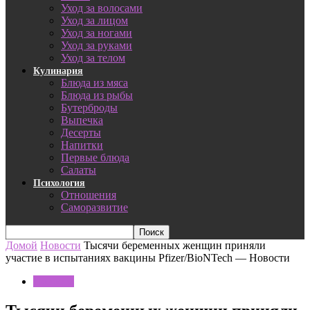
Уход за волосами
Уход за лицом
Уход за ногами
Уход за руками
Уход за телом
Кулинария
Блюда из мяса
Блюда из рыбы
Бутерброды
Выпечка
Десерты
Напитки
Первые блюда
Салаты
Психология
Отношения
Саморазвитие
Домой
Новости
Тысячи беременных женщин приняли
участие в испытаниях вакцины Pfizer/BioNTech — Новости
Новости