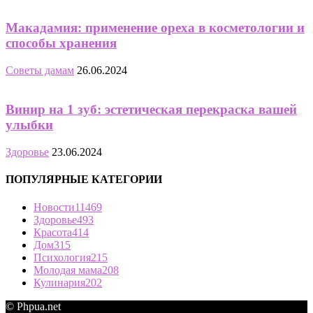
Макадамия: применение ореха в косметологии и
способы хранения
Советы дамам
26.06.2024
Винир на 1 зуб: эстетическая перекраска вашей
улыбки
Здоровье
23.06.2024
ПОПУЛЯРНЫЕ КАТЕГОРИИ
Новости
11469
Здоровье
493
Красота
414
Дом
315
Психология
215
Молодая мама
208
Кулинария
202
© Phpua.net