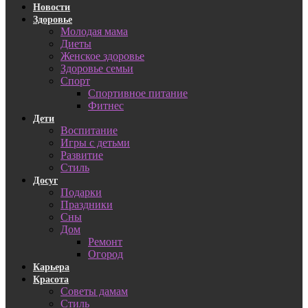
Новости
Здоровье
Молодая мама
Диеты
Женское здоровье
Здоровье семьи
Спорт
Спортивное питание
Фитнес
Дети
Воспитание
Игры с детьми
Развитие
Стиль
Досуг
Подарки
Праздники
Сны
Дом
Ремонт
Огород
Карьера
Красота
Советы дамам
Стиль