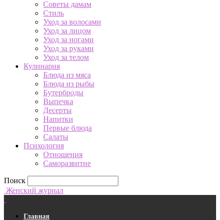
Советы дамам
Стиль
Уход за волосами
Уход за лицом
Уход за ногами
Уход за руками
Уход за телом
Кулинария
Блюда из мяса
Блюда из рыбы
Бутерброды
Выпечка
Десерты
Напитки
Первые блюда
Салаты
Психология
Отношения
Саморазвитие
Поиск
Женский журнал
Главная