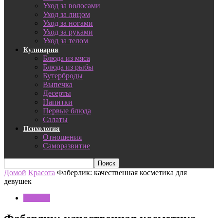
Уход за волосами
Уход за лицом
Уход за ногами
Уход за руками
Уход за телом
Кулинария
Блюда из мяса
Блюда из рыбы
Бутерброды
Выпечка
Десерты
Напитки
Первые блюда
Салаты
Психология
Отношения
Саморазвитие
Домой
Красота
Фаберлик: качественная косметика для
девушек
Красота