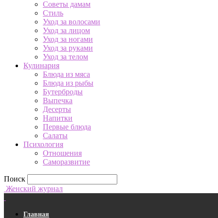
Советы дамам
Стиль
Уход за волосами
Уход за лицом
Уход за ногами
Уход за руками
Уход за телом
Кулинария
Блюда из мяса
Блюда из рыбы
Бутерброды
Выпечка
Десерты
Напитки
Первые блюда
Салаты
Психология
Отношения
Саморазвитие
Поиск
Женский журнал
Главная