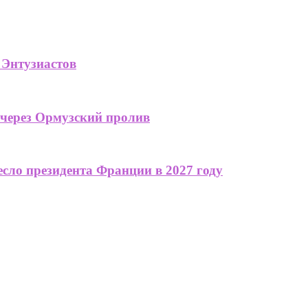
 Энтузиастов
 через Ормузский пролив
сло президента Франции в 2027 году