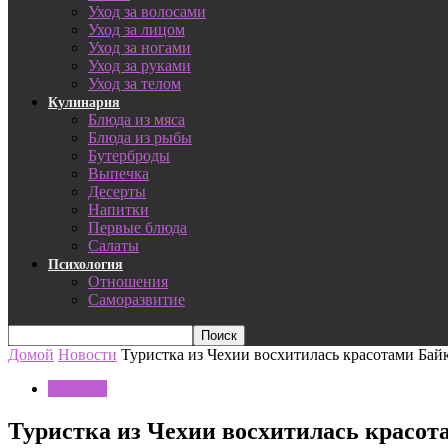
Уход за волосами
Уход за лицом
Уход за ногами
Уход за руками
Уход за телом
Кулинария
Блюда из мяса
Блюда из рыбы
Бутерброды
Выпечка
Десерты
Напитки
Первые блюда
Салаты
Психология
Отношения
Саморазвитие
Домой
Новости
Туристка из Чехии восхитилась красотами Ба
Новости
Туристка из Чехии восхитилась красо