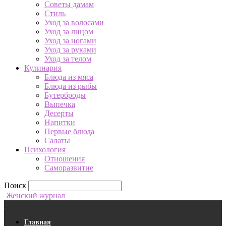
Советы дамам
Стиль
Уход за волосами
Уход за лицом
Уход за ногами
Уход за руками
Уход за телом
Кулинария
Блюда из мяса
Блюда из рыбы
Бутерброды
Выпечка
Десерты
Напитки
Первые блюда
Салаты
Психология
Отношения
Саморазвитие
Поиск
Женский журнал
Главная