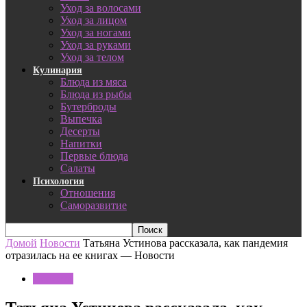
Уход за волосами
Уход за лицом
Уход за ногами
Уход за руками
Уход за телом
Кулинария
Блюда из мяса
Блюда из рыбы
Бутерброды
Выпечка
Десерты
Напитки
Первые блюда
Салаты
Психология
Отношения
Саморазвитие
Домой
Новости
Татьяна Устинова рассказала, как пандемия
отразилась на ее книгах — Новости
Новости