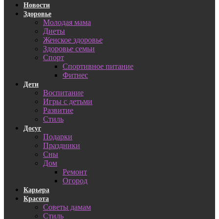
Новости
Здоровье
Молодая мама
Диеты
Женское здоровье
Здоровье семьи
Спорт
Спортивное питание
Фитнес
Дети
Воспитание
Игры с детьми
Развитие
Стиль
Досуг
Подарки
Праздники
Сны
Дом
Ремонт
Огород
Карьера
Красота
Советы дамам
Стиль