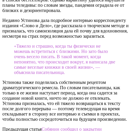
планы теледивы: по словам звезды, пандемия оградила ее от
близких и дезориентировала.
Недавно Устинова дала подробное интервью корреспонденту
издания «Слово и Дело», где рассказала о творческом методе и
призналась, что самоизоляция дала ей почву для вдохновения,
несмотря на страх перед возможностью заразиться.
«Тяжело и страшно, когда ты физически не
можешь встретиться с близкими. Но зато было
очень весело писать. В такой момент, когда
непонятно, что происходит вокруг, я написала две
самые веселые книжки в своей жизни», —
объяснила писательница.
Устинова также поделилась собственным рецептом
драматургического ремесла. По словам писательницы, как
только в ее жизни наступает период, когда она садится за
создание новой книги, ничто не должно ее отвлекать.
Устинова призналась, что ей тяжело возвращаться к тексту
после долгого перерыва — поэтому телеведущая на время
откладывает в сторону все интервью и съемки в проектах,
чтобы полностью сосредоточиться на будущем произведении.
Предыдущая статья
Собянин сообщил о закрытии