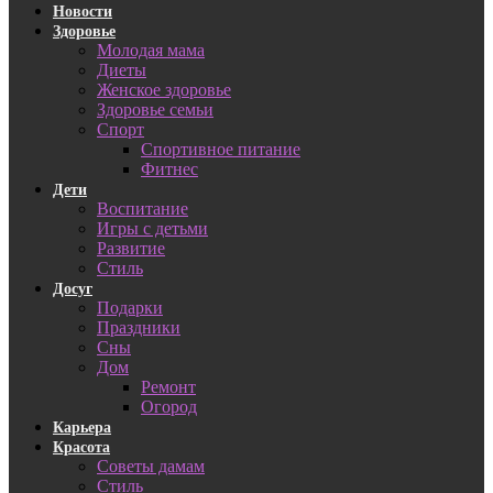
Новости
Здоровье
Молодая мама
Диеты
Женское здоровье
Здоровье семьи
Спорт
Спортивное питание
Фитнес
Дети
Воспитание
Игры с детьми
Развитие
Стиль
Досуг
Подарки
Праздники
Сны
Дом
Ремонт
Огород
Карьера
Красота
Советы дамам
Стиль