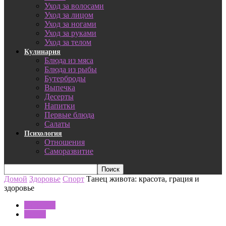
Уход за волосами
Уход за лицом
Уход за ногами
Уход за руками
Уход за телом
Кулинария
Блюда из мяса
Блюда из рыбы
Бутерброды
Выпечка
Десерты
Напитки
Первые блюда
Салаты
Психология
Отношения
Саморазвитие
Домой
Здоровье
Спорт
Танец живота: красота, грация и
здоровье
Здоровье
Спорт