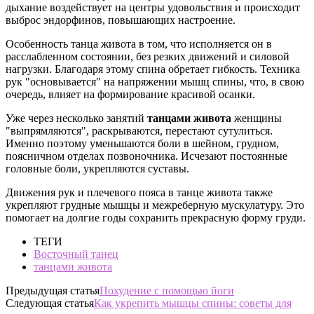
дыхание воздействует на центры удовольствия и происходит
выброс эндорфинов, повышающих настроение.
Особенность танца живота в том, что исполняется он в
расслабленном состоянии, без резких движений и силовой
нагрузки. Благодаря этому спина обретает гибкость. Техника
рук "основывается" на напряжении мышц спины, что, в свою
очередь, влияет на формирование красивой осанки.
Уже через несколько занятий
танцами живота
женщины
"выпрямляются", раскрываются, перестают сутулиться.
Именно поэтому уменьшаются боли в шейном, грудном,
поясничном отделах позвоночника. Исчезают постоянные
головные боли, укрепляются суставы.
Движения рук и плечевого пояса в танце живота также
укрепляют грудные мышцы и межреберную мускулатуру. Это
помогает на долгие годы сохранить прекрасную форму груди.
ТЕГИ
Восточный танец
танцами живота
Предыдущая статья
Похудение с помощью йоги
Следующая статья
Как укрепить мышцы спины: советы для