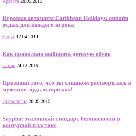
Красота
28.05.2015
Игровые автоматы Caribbean Holidays: онлайн
отдых для каждого игрока
Досуг
12.04.2019
Как правильно выбирать детскую обувь
Стиль
24.12.2019
Признаки того, что ты слишком растворилась в
мужчине: будь осторожна!
Психология
28.05.2015
Saypha: эталонный стандарт безопасности в
контурной пластике