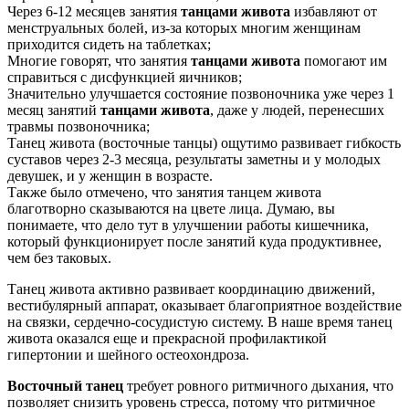
Через 6-12 месяцев занятия
танцами живота
избавляют от
менструальных болей, из-за которых многим женщинам
приходится сидеть на таблетках;
Многие говорят, что занятия
танцами живота
помогают им
справиться с дисфункцией яичников;
Значительно улучшается состояние позвоночника уже через 1
месяц занятий
танцами живота
, даже у людей, перенесших
травмы позвоночника;
Танец живота (восточные танцы) ощутимо развивает гибкость
суставов через 2-3 месяца, результаты заметны и у молодых
девушек, и у женщин в возрасте.
Также было отмечено, что занятия танцем живота
благотворно сказываются на цвете лица. Думаю, вы
понимаете, что дело тут в улучшении работы кишечника,
который функционирует после занятий куда продуктивнее,
чем без таковых.
Танец живота активно развивает координацию движений,
вестибулярный аппарат, оказывает благоприятное воздействие
на связки, сердечно-сосудистую систему. В наше время танец
живота оказался еще и прекрасной профилактикой
гипертонии и шейного остеохондроза.
Восточный танец
требует ровного ритмичного дыхания, что
позволяет снизить уровень стресса, потому что ритмичное