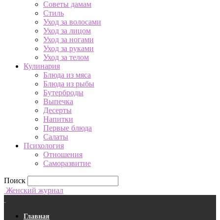
Советы дамам
Стиль
Уход за волосами
Уход за лицом
Уход за ногами
Уход за руками
Уход за телом
Кулинария
Блюда из мяса
Блюда из рыбы
Бутерброды
Выпечка
Десерты
Напитки
Первые блюда
Салаты
Психология
Отношения
Саморазвитие
Поиск
Женский журнал
Главная