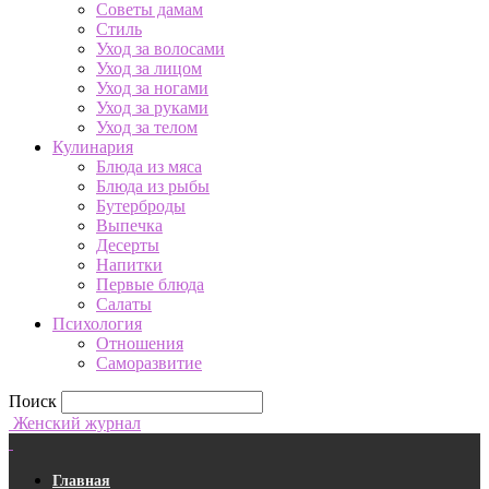
Советы дамам
Стиль
Уход за волосами
Уход за лицом
Уход за ногами
Уход за руками
Уход за телом
Кулинария
Блюда из мяса
Блюда из рыбы
Бутерброды
Выпечка
Десерты
Напитки
Первые блюда
Салаты
Психология
Отношения
Саморазвитие
Поиск
Женский журнал
Главная