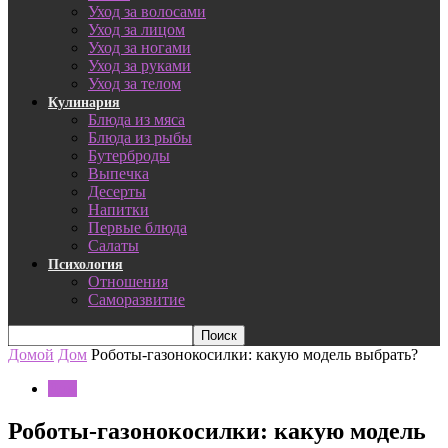
Уход за волосами
Уход за лицом
Уход за ногами
Уход за руками
Уход за телом
Кулинария
Блюда из мяса
Блюда из рыбы
Бутерброды
Выпечка
Десерты
Напитки
Первые блюда
Салаты
Психология
Отношения
Саморазвитие
Домой
Дом
Роботы-газонокосилки: какую модель выбрать?
Дом
Роботы-газонокосилки: какую модель