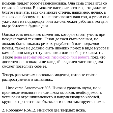
помощь придет робот-газонокосилка. Она сама справится со
стрижкой газона. Вы можете настроить его так, что даже не
будете замечать, ведь она может стричь, например, ночью, а
так как она бесшумна, то не потревожит ваш сон, а утром она
уже стоит на подзарядке, или же она может работать, когда и
вы работаете в будние дни.
Однако есть несколько моментов, которые стоит учесть при
покупке такой техники. Газон должен быть ровным, не
должно быть никаких резких углублений или подъемов
почвы, также не должно быть никаких помех в виде мусора и
камней, они могут затупить ножи или вообще их сломать.
Также
цена автоматической газонокосилки робота
пока что
достаточно высокая, и не каждый владелец частного дома
сможет позволить себе её.
Теперь рассмотрим несколько моделей, которые сейчас
распространены в магазинах.
1. Husqvarna Automower 305. Низкий уровень шума, но и
производительность не слишком высокая, необходимость
установки ограничивающего и направляющего кабелей,
крупные препятствия объезжает и не контактирует с ними.
2. Robomow RS612. Имеются два твердых ножа,