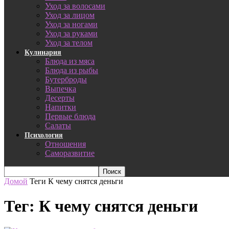
Уход за волосами
Уход за лицом
Уход за ногами
Уход за руками
Уход за телом
Кулинария
Блюда из мяса
Блюда из рыбы
Бутерброды
Выпечка
Десерты
Напитки
Первые блюда
Салаты
Психология
Отношения
Саморазвитие
Домой
Теги
К чему снятся деньги
Тег: К чему снятся деньги