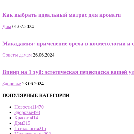
Как выбрать идеальный матрас для кровати
Дом
01.07.2024
Макадамия: применение ореха в косметологии и 
Советы дамам
26.06.2024
Винир на 1 зуб: эстетическая перекраска вашей 
Здоровье
23.06.2024
ПОПУЛЯРНЫЕ КАТЕГОРИИ
Новости
11470
Здоровье
493
Красота
414
Дом
315
Психология
215
Молодая мама
208