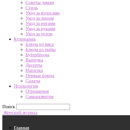
Советы дамам
Стиль
Уход за волосами
Уход за лицом
Уход за ногами
Уход за руками
Уход за телом
Кулинария
Блюда из мяса
Блюда из рыбы
Бутерброды
Выпечка
Десерты
Напитки
Первые блюда
Салаты
Психология
Отношения
Саморазвитие
Поиск
Женский журнал
Главная