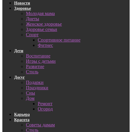
Новости
Здоровье
Молодая мама
Диеты
Женское здоровье
Здоровье семьи
Спорт
Спортивное питание
Фитнес
Дети
Воспитание
Игры с детьми
Развитие
Стиль
Досуг
Подарки
Праздники
Сны
Дом
Ремонт
Огород
Карьера
Красота
Советы дамам
Стиль