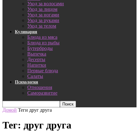
Уход за волосами
Уход за лицом
Уход за ногами
Уход за руками
Уход за телом
Кулинария
Блюда из мяса
Блюда из рыбы
Бутерброды
Выпечка
Десерты
Напитки
Первые блюда
Салаты
Психология
Отношения
Саморазвитие
Домой
Теги
друг друга
Тег: друг друга