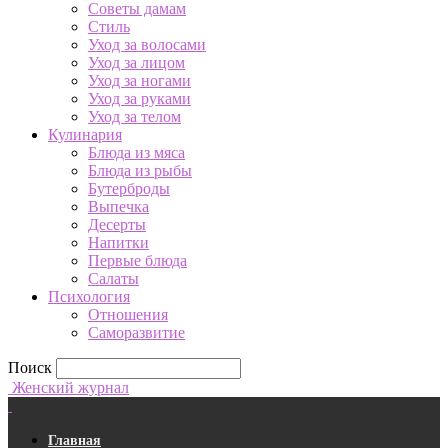
Советы дамам
Стиль
Уход за волосами
Уход за лицом
Уход за ногами
Уход за руками
Уход за телом
Кулинария
Блюда из мяса
Блюда из рыбы
Бутерброды
Выпечка
Десерты
Напитки
Первые блюда
Салаты
Психология
Отношения
Саморазвитие
Поиск
Женский журнал
Главная